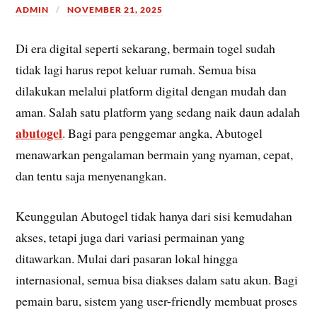
ADMIN
NOVEMBER 21, 2025
Di era digital seperti sekarang, bermain togel sudah
tidak lagi harus repot keluar rumah. Semua bisa
dilakukan melalui platform digital dengan mudah dan
aman. Salah satu platform yang sedang naik daun adalah
abutogel
. Bagi para penggemar angka, Abutogel
menawarkan pengalaman bermain yang nyaman, cepat,
dan tentu saja menyenangkan.
Keunggulan Abutogel tidak hanya dari sisi kemudahan
akses, tetapi juga dari variasi permainan yang
ditawarkan. Mulai dari pasaran lokal hingga
internasional, semua bisa diakses dalam satu akun. Bagi
pemain baru, sistem yang user-friendly membuat proses