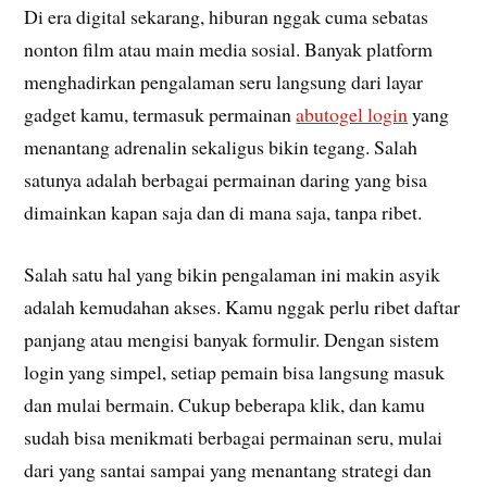
Di era digital sekarang, hiburan nggak cuma sebatas
nonton film atau main media sosial. Banyak platform
menghadirkan pengalaman seru langsung dari layar
gadget kamu, termasuk permainan
abutogel login
yang
menantang adrenalin sekaligus bikin tegang. Salah
satunya adalah berbagai permainan daring yang bisa
dimainkan kapan saja dan di mana saja, tanpa ribet.
Salah satu hal yang bikin pengalaman ini makin asyik
adalah kemudahan akses. Kamu nggak perlu ribet daftar
panjang atau mengisi banyak formulir. Dengan sistem
login yang simpel, setiap pemain bisa langsung masuk
dan mulai bermain. Cukup beberapa klik, dan kamu
sudah bisa menikmati berbagai permainan seru, mulai
dari yang santai sampai yang menantang strategi dan