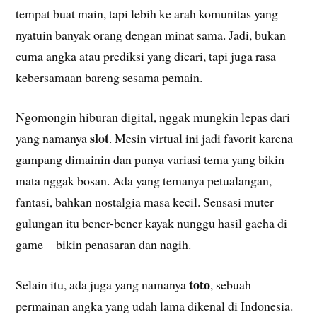
tempat buat main, tapi lebih ke arah komunitas yang
nyatuin banyak orang dengan minat sama. Jadi, bukan
cuma angka atau prediksi yang dicari, tapi juga rasa
kebersamaan bareng sesama pemain.
Ngomongin hiburan digital, nggak mungkin lepas dari
slot
yang namanya
. Mesin virtual ini jadi favorit karena
gampang dimainin dan punya variasi tema yang bikin
mata nggak bosan. Ada yang temanya petualangan,
fantasi, bahkan nostalgia masa kecil. Sensasi muter
gulungan itu bener-bener kayak nunggu hasil gacha di
game—bikin penasaran dan nagih.
toto
Selain itu, ada juga yang namanya
, sebuah
permainan angka yang udah lama dikenal di Indonesia.