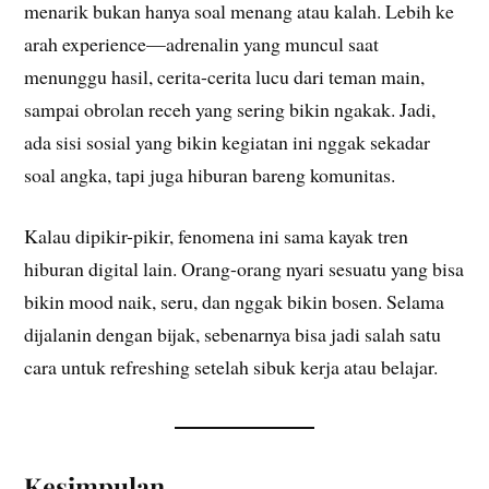
menarik bukan hanya soal menang atau kalah. Lebih ke
arah experience—adrenalin yang muncul saat
menunggu hasil, cerita-cerita lucu dari teman main,
sampai obrolan receh yang sering bikin ngakak. Jadi,
ada sisi sosial yang bikin kegiatan ini nggak sekadar
soal angka, tapi juga hiburan bareng komunitas.
Kalau dipikir-pikir, fenomena ini sama kayak tren
hiburan digital lain. Orang-orang nyari sesuatu yang bisa
bikin mood naik, seru, dan nggak bikin bosen. Selama
dijalanin dengan bijak, sebenarnya bisa jadi salah satu
cara untuk refreshing setelah sibuk kerja atau belajar.
Kesimpulan