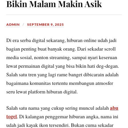
Bikin Malam Makin Asik
ADMIN
SEPTEMBER 9, 2025
Di era serba digital sekarang, hiburan online udah jadi
bagian penting buat banyak orang. Dari sekadar scroll
media sosial, nonton streaming, sampai nyari keseruan
lewat permainan digital yang bisa bikin hati deg-degan.
Salah satu tren yang lagi rame banget dibicarain adalah
bagaimana komunitas tertentu membangun atmosfer
seru lewat platform hiburan digital.
abu
Salah satu nama yang cukup sering muncul adalah
togel
. Di kalangan penggemar hiburan angka, nama ini
udah jadi kayak ikon tersendiri. Bukan cuma sekadar