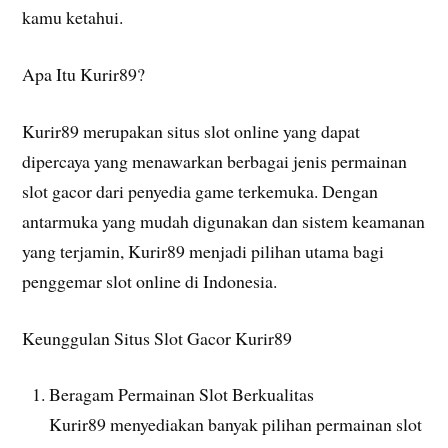
kamu ketahui.
Apa Itu Kurir89?
Kurir89 merupakan situs slot online yang dapat
dipercaya yang menawarkan berbagai jenis permainan
slot gacor dari penyedia game terkemuka. Dengan
antarmuka yang mudah digunakan dan sistem keamanan
yang terjamin, Kurir89 menjadi pilihan utama bagi
penggemar slot online di Indonesia.
Keunggulan Situs Slot Gacor Kurir89
Beragam Permainan Slot Berkualitas
Kurir89 menyediakan banyak pilihan permainan slot