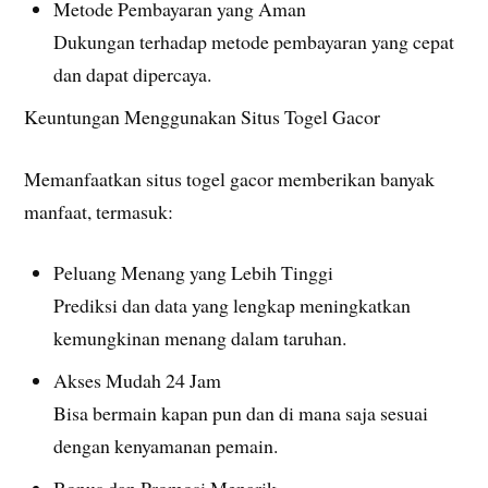
Metode Pembayaran yang Aman
Dukungan terhadap metode pembayaran yang cepat
dan dapat dipercaya.
Keuntungan Menggunakan Situs Togel Gacor
Memanfaatkan situs togel gacor memberikan banyak
manfaat, termasuk:
Peluang Menang yang Lebih Tinggi
Prediksi dan data yang lengkap meningkatkan
kemungkinan menang dalam taruhan.
Akses Mudah 24 Jam
Bisa bermain kapan pun dan di mana saja sesuai
dengan kenyamanan pemain.