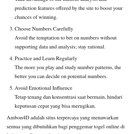
prediction features offered by the site to boost your
chances of winning.
Choose Numbers Carefully
Avoid the temptation to bet on numbers without
supporting data and analysis; stay rational.
Practice and Learn Regularly
The more you play and study number patterns, the
better you can decide on potential numbers.
Avoid Emotional Influence
Tetap tenang dan konsentrasi saat bermain, hindari
keputusan cepat yang bisa merugikan.
Ambon4D adalah situs terpercaya yang menawarkan
semua yang dibutuhkan bagi penggemar togel online di