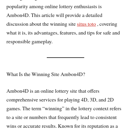
popularity among online lottery enthusiasts is
Ambon4D. This article will provide a detailed
discussion about the winning site
situs toto
, covering
what it is, its advantages, features, and tips for safe and
responsible gameplay.
What Is the Winning Site Ambon4D?
Ambon4D is an online lottery site that offers
comprehensive services for playing 4D, 3D, and 2D
games. The term “winning” in the lottery context refers
to a site or numbers that frequently lead to consistent
wins or accurate results. Known for its reputation as a