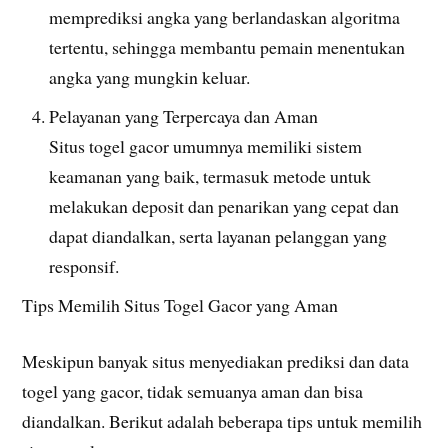
memprediksi angka yang berlandaskan algoritma
tertentu, sehingga membantu pemain menentukan
angka yang mungkin keluar.
Pelayanan yang Terpercaya dan Aman
Situs togel gacor umumnya memiliki sistem
keamanan yang baik, termasuk metode untuk
melakukan deposit dan penarikan yang cepat dan
dapat diandalkan, serta layanan pelanggan yang
responsif.
Tips Memilih Situs Togel Gacor yang Aman
Meskipun banyak situs menyediakan prediksi dan data
togel yang gacor, tidak semuanya aman dan bisa
diandalkan. Berikut adalah beberapa tips untuk memilih