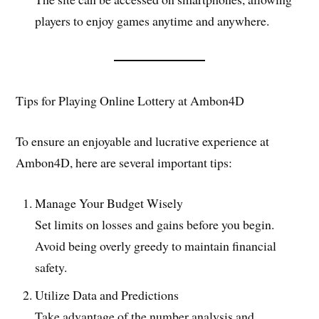
players to enjoy games anytime and anywhere.
Tips for Playing Online Lottery at Ambon4D
To ensure an enjoyable and lucrative experience at
Ambon4D, here are several important tips:
Manage Your Budget Wisely
Set limits on losses and gains before you begin.
Avoid being overly greedy to maintain financial
safety.
Utilize Data and Predictions
Take advantage of the number analysis and