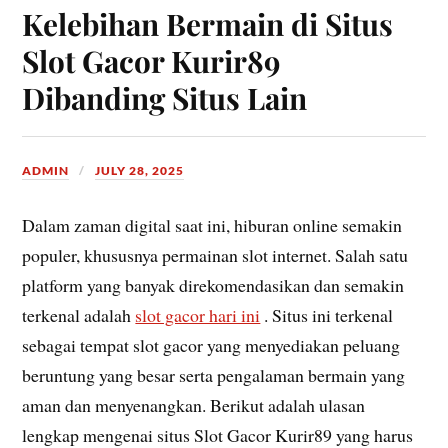
Kelebihan Bermain di Situs
Slot Gacor Kurir89
Dibanding Situs Lain
ADMIN
JULY 28, 2025
Dalam zaman digital saat ini, hiburan online semakin
populer, khususnya permainan slot internet. Salah satu
platform yang banyak direkomendasikan dan semakin
terkenal adalah
slot gacor hari ini
. Situs ini terkenal
sebagai tempat slot gacor yang menyediakan peluang
beruntung yang besar serta pengalaman bermain yang
aman dan menyenangkan. Berikut adalah ulasan
lengkap mengenai situs Slot Gacor Kurir89 yang harus