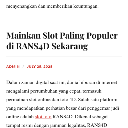
menyenangkan dan memberikan keuntungan.
Mainkan Slot Paling Populer
di RANS4D Sekarang
ADMIN
JULY 25, 2025
Dalam zaman digital saat ini, dunia hiburan di internet
mengalami pertumbuhan yang cepat, termasuk
permainan slot online dan toto 4D. Salah satu platform
yang mendapatkan perhatian besar dari penggemar judi
online adalah
slot toto
RANS4D. Dikenal sebagai
tempat resmi dengan jaminan legalitas, RANS4D