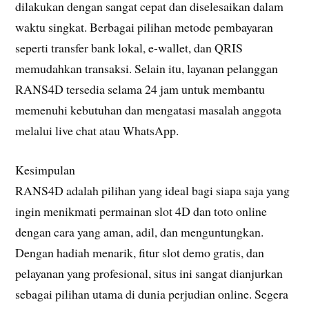
dilakukan dengan sangat cepat dan diselesaikan dalam
waktu singkat. Berbagai pilihan metode pembayaran
seperti transfer bank lokal, e-wallet, dan QRIS
memudahkan transaksi. Selain itu, layanan pelanggan
RANS4D tersedia selama 24 jam untuk membantu
memenuhi kebutuhan dan mengatasi masalah anggota
melalui live chat atau WhatsApp.
Kesimpulan
RANS4D adalah pilihan yang ideal bagi siapa saja yang
ingin menikmati permainan slot 4D dan toto online
dengan cara yang aman, adil, dan menguntungkan.
Dengan hadiah menarik, fitur slot demo gratis, dan
pelayanan yang profesional, situs ini sangat dianjurkan
sebagai pilihan utama di dunia perjudian online. Segera