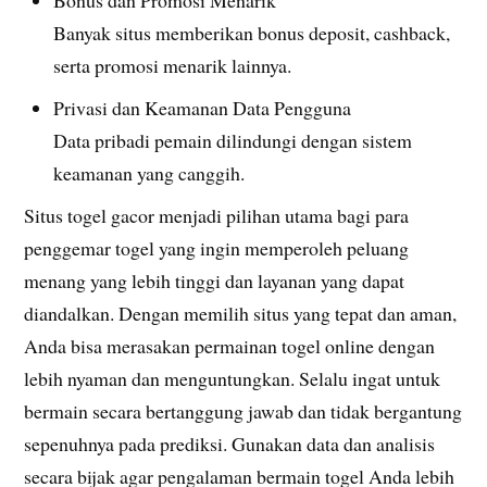
Bonus dan Promosi Menarik
Banyak situs memberikan bonus deposit, cashback,
serta promosi menarik lainnya.
Privasi dan Keamanan Data Pengguna
Data pribadi pemain dilindungi dengan sistem
keamanan yang canggih.
Situs togel gacor menjadi pilihan utama bagi para
penggemar togel yang ingin memperoleh peluang
menang yang lebih tinggi dan layanan yang dapat
diandalkan. Dengan memilih situs yang tepat dan aman,
Anda bisa merasakan permainan togel online dengan
lebih nyaman dan menguntungkan. Selalu ingat untuk
bermain secara bertanggung jawab dan tidak bergantung
sepenuhnya pada prediksi. Gunakan data dan analisis
secara bijak agar pengalaman bermain togel Anda lebih