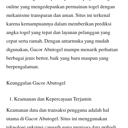
online yang mengedepankan permainan togel dengan
mekanisme transparan dan aman. Situs ini terkenal
karena kemampuannya dalam memberikan prediksi
angka togel yang tepat dan layanan pelanggan yang
cepat serta ramah. Dengan antarmuka yang mudah
digunakan, Gacor Abutogel mampu menarik perhatian
berbagai jenis bettor, baik yang baru maupun yang
berpengalaman.
Keunggulan Gacor Abutogel
Keamanan dan Kepercayaan Terjamin
Keamanan data dan transaksi pengguna adalah hal
utama di Gacor Abutogel. Situs ini menggunakan
teknologi enkripsi canggih guna menjaga data pribadi