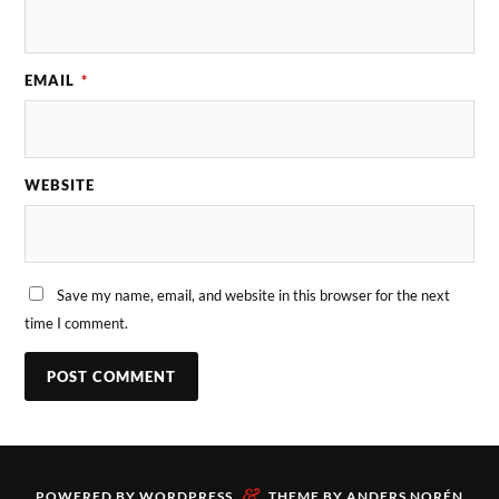
EMAIL
*
WEBSITE
Save my name, email, and website in this browser for the next
time I comment.
&
POWERED BY
WORDPRESS
THEME BY
ANDERS NORÉN