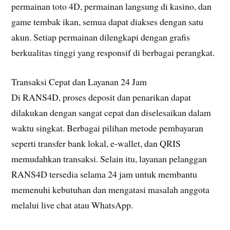
permainan toto 4D, permainan langsung di kasino, dan
game tembak ikan, semua dapat diakses dengan satu
akun. Setiap permainan dilengkapi dengan grafis
berkualitas tinggi yang responsif di berbagai perangkat.
Transaksi Cepat dan Layanan 24 Jam
Di RANS4D, proses deposit dan penarikan dapat
dilakukan dengan sangat cepat dan diselesaikan dalam
waktu singkat. Berbagai pilihan metode pembayaran
seperti transfer bank lokal, e-wallet, dan QRIS
memudahkan transaksi. Selain itu, layanan pelanggan
RANS4D tersedia selama 24 jam untuk membantu
memenuhi kebutuhan dan mengatasi masalah anggota
melalui live chat atau WhatsApp.