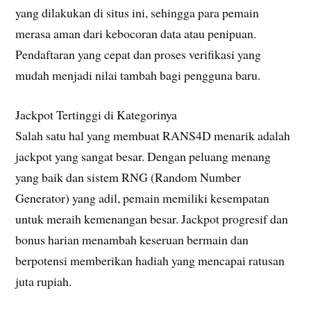
yang dilakukan di situs ini, sehingga para pemain
merasa aman dari kebocoran data atau penipuan.
Pendaftaran yang cepat dan proses verifikasi yang
mudah menjadi nilai tambah bagi pengguna baru.
Jackpot Tertinggi di Kategorinya
Salah satu hal yang membuat RANS4D menarik adalah
jackpot yang sangat besar. Dengan peluang menang
yang baik dan sistem RNG (Random Number
Generator) yang adil, pemain memiliki kesempatan
untuk meraih kemenangan besar. Jackpot progresif dan
bonus harian menambah keseruan bermain dan
berpotensi memberikan hadiah yang mencapai ratusan
juta rupiah.