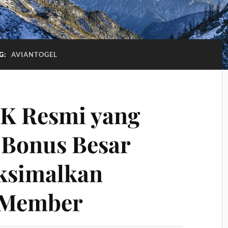
G:
AVIANTOGEL
HK Resmi yang
Bonus Besar
ksimalkan
 Member