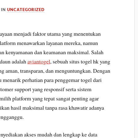
IN
UNCATEGORIZED
rcayaan menjadi faktor utama yang menentukan
 platform menawarkan layanan mereka, namun
an kenyamanan dan keamanan maksimal. Salah
k daun adalah
aviantogel
, sebuah situs togel hk yang
g aman, transparan, dan menguntungkan. Dengan
u menarik perhatian para penggemar togel dari
tomer support yang responsif serta sistem
ilih platform yang tepat sangat penting agar
ikan hasil maksimal tanpa rasa khawatir adanya
mengganggu.
menyediakan akses mudah dan lengkap ke data