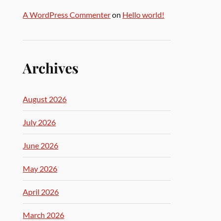
A WordPress Commenter
on
Hello world!
Archives
August 2026
July 2026
June 2026
May 2026
April 2026
March 2026