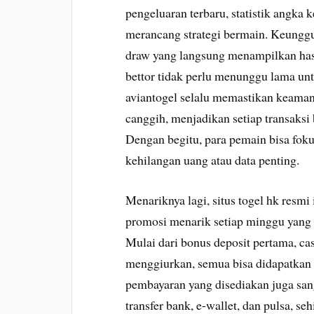
pengeluaran terbaru, statistik angka
merancang strategi bermain. Keunggulan
draw yang langsung menampilkan hasi
bettor tidak perlu menunggu lama unt
aviantogel selalu memastikan keaman
canggih, menjadikan setiap transaksi
Dengan begitu, para pemain bisa fok
kehilangan uang atau data penting.
Menariknya lagi, situs togel hk res
promosi menarik setiap minggu yan
Mulai dari bonus deposit pertama, c
menggiurkan, semua bisa didapatkan 
pembayaran yang disediakan juga san
transfer bank, e-wallet, dan pulsa, s