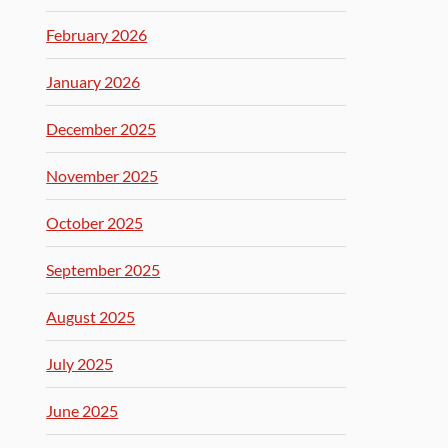
February 2026
January 2026
December 2025
November 2025
October 2025
September 2025
August 2025
July 2025
June 2025