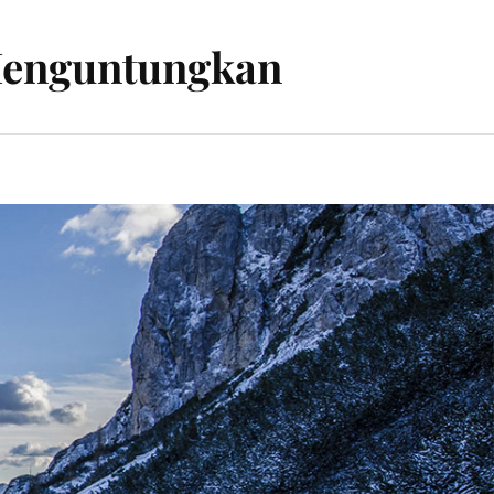
Menguntungkan