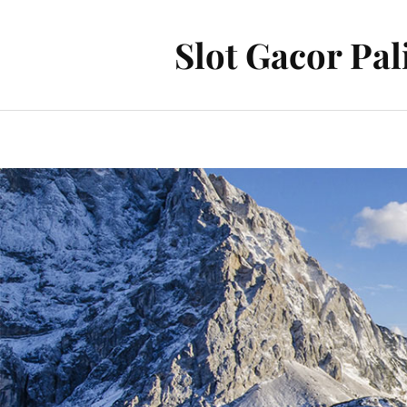
Slot Gacor P