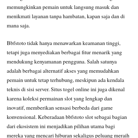
memungkinkan pemain untuk langsung masuk dan
menikmati layanan tanpa hambatan, kapan saja dan di
mana saja.
Bbfstoto tidak hanya menawarkan keamanan tinggi,
tetapi juga menyediakan berbagai fitur menarik yang
mendukung kenyamanan pengguna. Salah satunya
adalah berbagai alternatif akses yang memudahkan
pemain untuk tetap terhubung, meskipun ada kendala
teknis di sisi server. Situs togel online ini juga dikenal
karena koleksi permainan slot yang lengkap dan
inovatif, memberikan sensasi berbeda dari game
konvensional. Keberadaan bbfstoto slot sebagai bagian
dari ekosistem ini menjadikan pilihan utama bagi
mereka yang mencari hiburan sekaligus peluang meraih