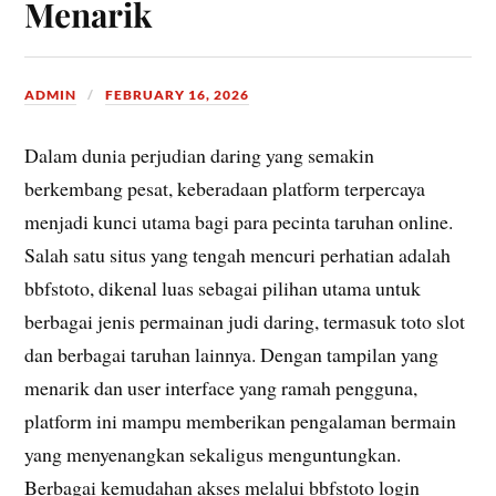
Menarik
ADMIN
FEBRUARY 16, 2026
Dalam dunia perjudian daring yang semakin
berkembang pesat, keberadaan platform terpercaya
menjadi kunci utama bagi para pecinta taruhan online.
Salah satu situs yang tengah mencuri perhatian adalah
bbfstoto, dikenal luas sebagai pilihan utama untuk
berbagai jenis permainan judi daring, termasuk toto slot
dan berbagai taruhan lainnya. Dengan tampilan yang
menarik dan user interface yang ramah pengguna,
platform ini mampu memberikan pengalaman bermain
yang menyenangkan sekaligus menguntungkan.
Berbagai kemudahan akses melalui bbfstoto login