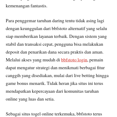
kemenangan fantastis.
Para penggemar taruhan daring tentu tidak asing lagi
dengan keunggulan dari bbfstoto alternatif yang selalu
siap memberikan layanan terbaik. Dengan sistem yang
stabil dan transaksi cepat, pengguna bisa melakukan
deposit dan penarikan dana secara praktis dan aman.
Melalui akses yang mudah di
bbfstoto login
, pemain
dapat mengatur strategi dan menikmati berbagai fitur
canggih yang disediakan, mulai dari live betting hingga
game bonus menarik. Tidak heran jika situs ini terus
mendapatkan kepercayaan dari komunitas taruhan
online yang luas dan setia.
Sebagai situs togel online terkemuka, bbfstoto terus