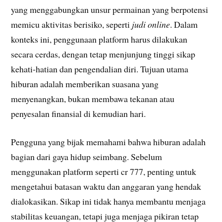
yang menggabungkan unsur permainan yang berpotensi
memicu aktivitas berisiko, seperti
judi online
. Dalam
konteks ini, penggunaan platform harus dilakukan
secara cerdas, dengan tetap menjunjung tinggi sikap
kehati-hatian dan pengendalian diri. Tujuan utama
hiburan adalah memberikan suasana yang
menyenangkan, bukan membawa tekanan atau
penyesalan finansial di kemudian hari.
Pengguna yang bijak memahami bahwa hiburan adalah
bagian dari gaya hidup seimbang. Sebelum
menggunakan platform seperti cr 777, penting untuk
mengetahui batasan waktu dan anggaran yang hendak
dialokasikan. Sikap ini tidak hanya membantu menjaga
stabilitas keuangan, tetapi juga menjaga pikiran tetap