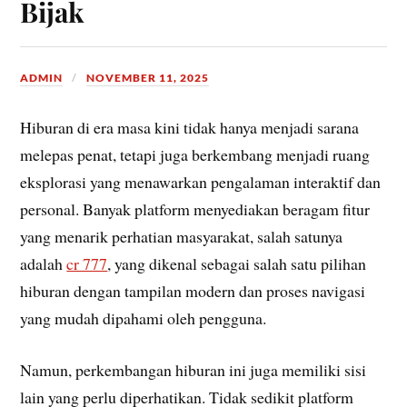
Bijak
ADMIN
NOVEMBER 11, 2025
Hiburan di era masa kini tidak hanya menjadi sarana
melepas penat, tetapi juga berkembang menjadi ruang
eksplorasi yang menawarkan pengalaman interaktif dan
personal. Banyak platform menyediakan beragam fitur
yang menarik perhatian masyarakat, salah satunya
adalah
cr 777
, yang dikenal sebagai salah satu pilihan
hiburan dengan tampilan modern dan proses navigasi
yang mudah dipahami oleh pengguna.
Namun, perkembangan hiburan ini juga memiliki sisi
lain yang perlu diperhatikan. Tidak sedikit platform