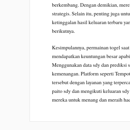
berkembang. Dengan demikian, mereka
strategis. Selain itu, penting juga un
ketinggalan hasil keluaran terbaru y
berikutnya.
Kesimpulannya, permainan togel saat 
mendapatkan keuntungan besar apabila
Menggunakan data sdy dan prediksi s
kemenangan. Platform seperti Tempot
tersebut dengan layanan yang terpe
paito sdy dan mengikuti keluaran sdy
mereka untuk menang dan meraih hadi