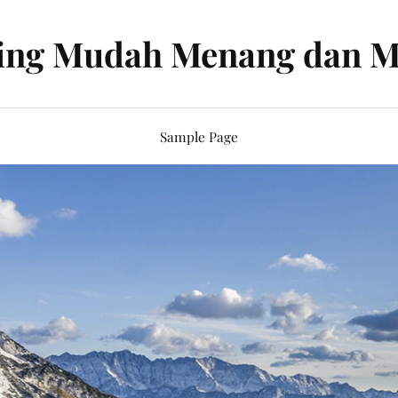
aling Mudah Menang dan 
Sample Page