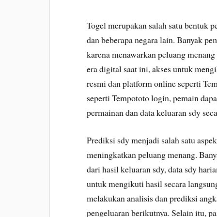
Togel merupakan salah satu bentuk p
dan beberapa negara lain. Banyak pem
karena menawarkan peluang menang y
era digital saat ini, akses untuk men
resmi dan platform online seperti T
seperti Tempototo login, pemain dapa
permainan dan data keluaran sdy seca
Prediksi sdy menjadi salah satu aspe
meningkatkan peluang menang. Banyak
dari hasil keluaran sdy, data sdy ha
untuk mengikuti hasil secara langsung
melakukan analisis dan prediksi ang
pengeluaran berikutnya. Selain itu, p