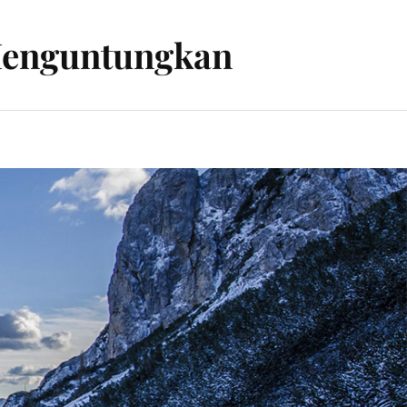
Menguntungkan