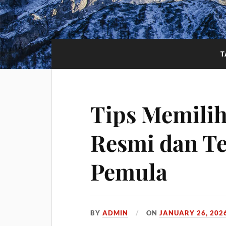
T
Tips Memilih
Resmi dan T
Pemula
BY
ADMIN
ON
JANUARY 26, 202