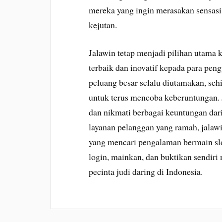
mereka yang ingin merasakan sensasi 
kejutan.
Jalawin tetap menjadi pilihan utama
terbaik dan inovatif kepada para pe
peluang besar selalu diutamakan, seh
untuk terus mencoba keberuntungan. J
dan nikmati berbagai keuntungan dari
layanan pelanggan yang ramah, jala
yang mencari pengalaman bermain slo
login, mainkan, dan buktikan sendiri
pecinta judi daring di Indonesia.