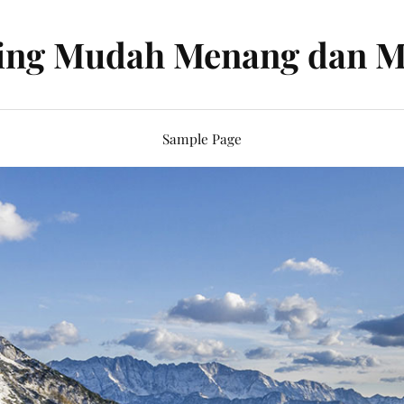
aling Mudah Menang dan 
Sample Page