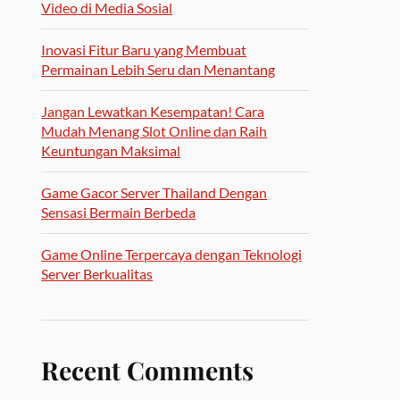
Video di Media Sosial
Inovasi Fitur Baru yang Membuat
Permainan Lebih Seru dan Menantang
Jangan Lewatkan Kesempatan! Cara
Mudah Menang Slot Online dan Raih
Keuntungan Maksimal
Game Gacor Server Thailand Dengan
Sensasi Bermain Berbeda
Game Online Terpercaya dengan Teknologi
Server Berkualitas
Recent Comments