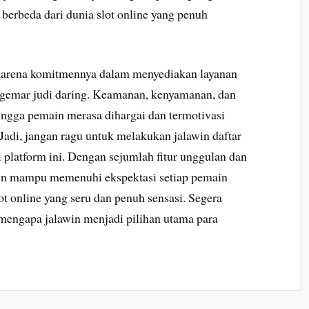
berbeda dari dunia slot online yang penuh
 karena komitmennya dalam menyediakan layanan
nggemar judi daring. Keamanan, kenyamanan, dan
ingga pemain merasa dihargai dan termotivasi
adi, jangan ragu untuk melakukan jalawin daftar
 platform ini. Dengan sejumlah fitur unggulan dan
win mampu memenuhi ekspektasi setiap pemain
t online yang seru dan penuh sensasi. Segera
 mengapa jalawin menjadi pilihan utama para