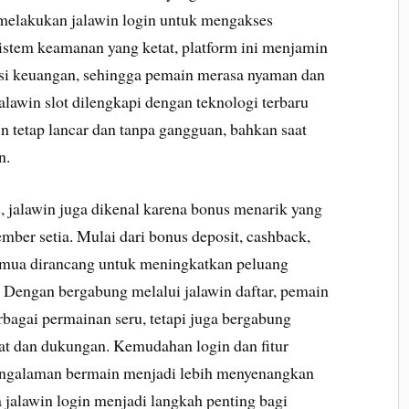
h melakukan jalawin login untuk mengakses
sistem keamanan yang ketat, platform ini menjamin
si keuangan, sehingga pemain merasa nyaman dan
 jalawin slot dilengkapi dengan teknologi terbaru
tetap lancar dan tanpa gangguan, bahkan saat
n.
jalawin juga dikenal karena bonus menarik yang
mber setia. Mulai dari bonus deposit, cashback,
 semua dirancang untuk meningkatkan peluang
engan bergabung melalui jalawin daftar, pemain
bagai permainan seru, tetapi juga bergabung
t dan dukungan. Kemudahan login dan fitur
pengalaman bermain menjadi lebih menyenangkan
 jalawin login menjadi langkah penting bagi