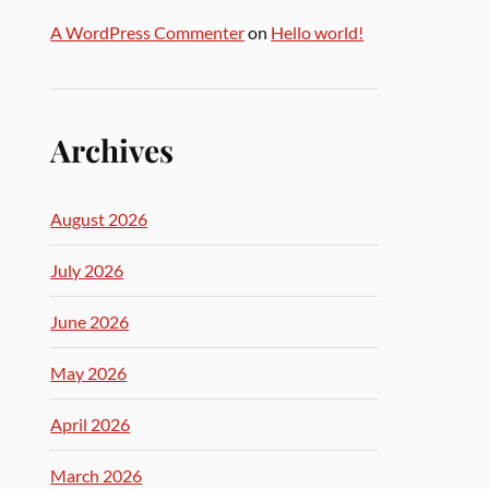
A WordPress Commenter
on
Hello world!
Archives
August 2026
July 2026
June 2026
May 2026
April 2026
March 2026