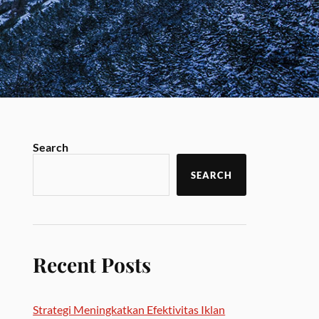
Search
SEARCH
Recent Posts
Strategi Meningkatkan Efektivitas Iklan