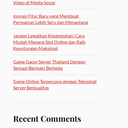
Video di Media Sosial
Inovasi Fitur Baru yang Membuat
Permainan Lebih Seru dan Menantang
Jangan Lewatkan Kesempatan! Cara
Mudah Menang Slot Online dan Raih
Keuntungan Maksimal
Game Gacor Server Thailand Dengan
Sensasi Bermain Berbeda
Game Online Terpercaya dengan Teknologi
Server Berkualitas
Recent Comments