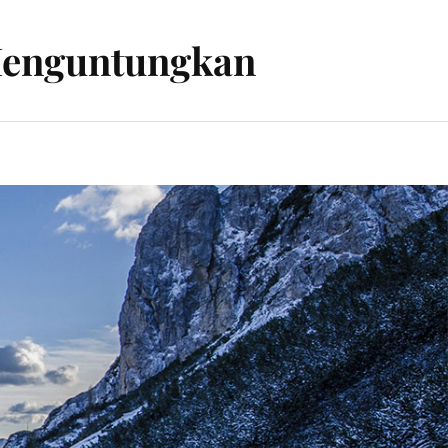
Menguntungkan