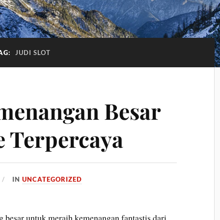
AG:
JUDI SLOT
menangan Besar
ne Terpercaya
IN
UNCATEGORIZED
 besar untuk meraih kemenangan fantastis dari