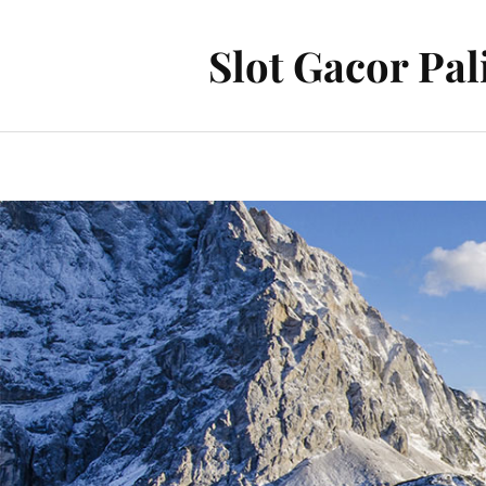
Slot Gacor P