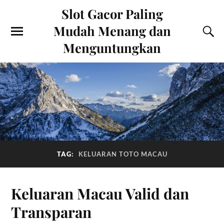
Slot Gacor Paling
Mudah Menang dan
Menguntungkan
TAG:
KELUARAN TOTO MACAU
Keluaran Macau Valid dan
Transparan