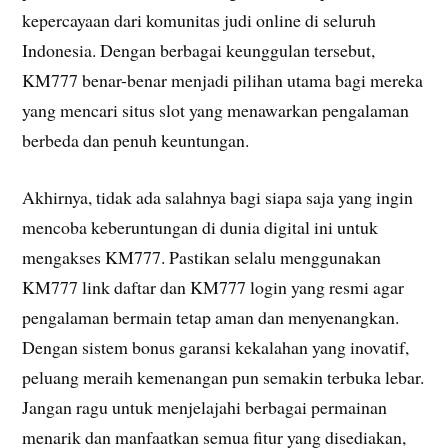
kepercayaan dari komunitas judi online di seluruh
Indonesia. Dengan berbagai keunggulan tersebut,
KM777 benar-benar menjadi pilihan utama bagi mereka
yang mencari situs slot yang menawarkan pengalaman
berbeda dan penuh keuntungan.
Akhirnya, tidak ada salahnya bagi siapa saja yang ingin
mencoba keberuntungan di dunia digital ini untuk
mengakses KM777. Pastikan selalu menggunakan
KM777 link daftar dan KM777 login yang resmi agar
pengalaman bermain tetap aman dan menyenangkan.
Dengan sistem bonus garansi kekalahan yang inovatif,
peluang meraih kemenangan pun semakin terbuka lebar.
Jangan ragu untuk menjelajahi berbagai permainan
menarik dan manfaatkan semua fitur yang disediakan,