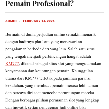
Pemain Profesional?
ADMIN
FEBRUARY 14, 2026
Bermain di dunia perjudian online semakin menarik
dengan hadirnya platform yang menawarkan
pengalaman berbeda dari yang lain. Salah satu situs
yang tengah menjadi perbincangan hangat adalah
KM777
, dikenal sebagai situs slot yang mengutamakan
kenyamanan dan keuntungan pemain. Keunggulan
utama dari KM777 terletak pada jaminan garansi
kekalahan, yang membuat pemain merasa lebih aman
dan percaya diri saat mencoba peruntungan mereka.
Dengan berbagai pilihan permainan slot yang lengkap
dan inovatif, setiap penggemar judi online bisa