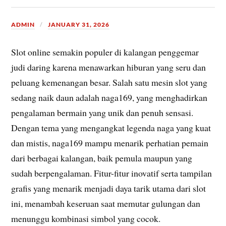
ADMIN
JANUARY 31, 2026
Slot online semakin populer di kalangan penggemar
judi daring karena menawarkan hiburan yang seru dan
peluang kemenangan besar. Salah satu mesin slot yang
sedang naik daun adalah naga169, yang menghadirkan
pengalaman bermain yang unik dan penuh sensasi.
Dengan tema yang mengangkat legenda naga yang kuat
dan mistis, naga169 mampu menarik perhatian pemain
dari berbagai kalangan, baik pemula maupun yang
sudah berpengalaman. Fitur-fitur inovatif serta tampilan
grafis yang menarik menjadi daya tarik utama dari slot
ini, menambah keseruan saat memutar gulungan dan
menunggu kombinasi simbol yang cocok.