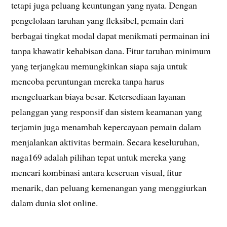
tetapi juga peluang keuntungan yang nyata. Dengan
pengelolaan taruhan yang fleksibel, pemain dari
berbagai tingkat modal dapat menikmati permainan ini
tanpa khawatir kehabisan dana. Fitur taruhan minimum
yang terjangkau memungkinkan siapa saja untuk
mencoba peruntungan mereka tanpa harus
mengeluarkan biaya besar. Ketersediaan layanan
pelanggan yang responsif dan sistem keamanan yang
terjamin juga menambah kepercayaan pemain dalam
menjalankan aktivitas bermain. Secara keseluruhan,
naga169 adalah pilihan tepat untuk mereka yang
mencari kombinasi antara keseruan visual, fitur
menarik, dan peluang kemenangan yang menggiurkan
dalam dunia slot online.