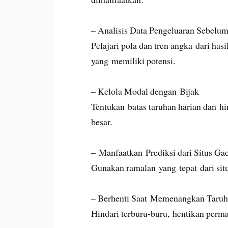
– Analisis Data Pengeluaran Sebelu
Pelajari pola dan tren angka dari ha
yang memiliki potensi.
– Kelola Modal dengan Bijak
Tentukan batas taruhan harian dan hi
besar.
– Manfaatkan Prediksi dari Situs Ga
Gunakan ramalan yang tepat dari sit
– Berhenti Saat Memenangkan Taru
Hindari terburu-buru, hentikan perm