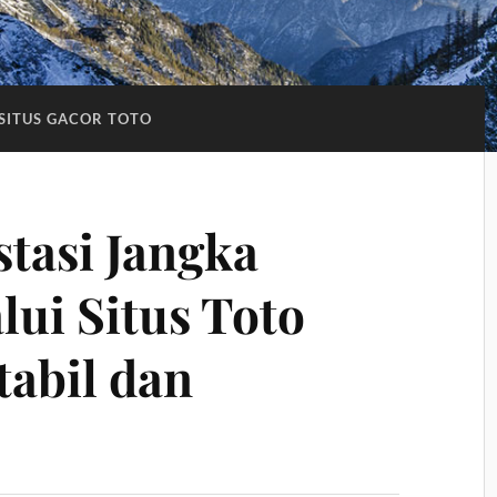
SITUS GACOR TOTO
stasi Jangka
lui Situs Toto
tabil dan