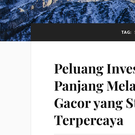
TAG:
Peluang Inve
Panjang Mela
Gacor yang S
Terpercaya