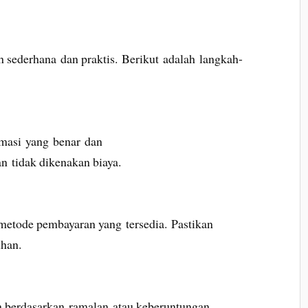
h sederhana dan praktis. Berikut adalah langkah-
rmasi yang benar dan
an tidak dikenakan biaya.
etode pembayaran yang tersedia. Pastikan
han.
n berdasarkan ramalan atau keberuntungan