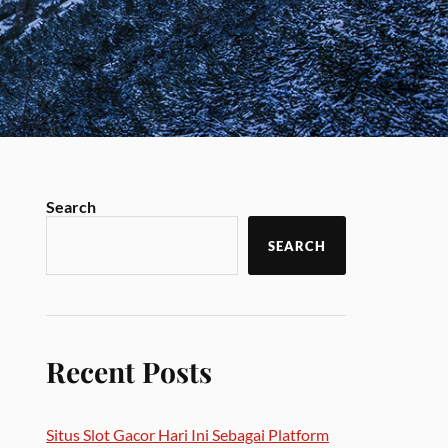
Search
SEARCH
Recent Posts
Situs Slot Gacor Hari Ini Sebagai Platform