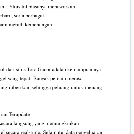
an”. Situs ini biasanya menawarkan
rbaru, serta berbagai
ain meraih kemenangan.
ol dari situs Toto Gacor adalah kemampuannya
el yang tepat. Banyak pemain merasa
 yang diberikan, sehingga peluang untuk menang
aran Terupdate
w secara langsung yang memungkinkan
l secara real-time. Selain itu, data pengeluaran