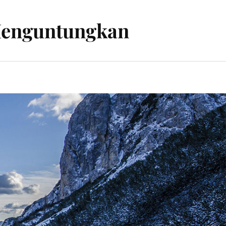
Menguntungkan