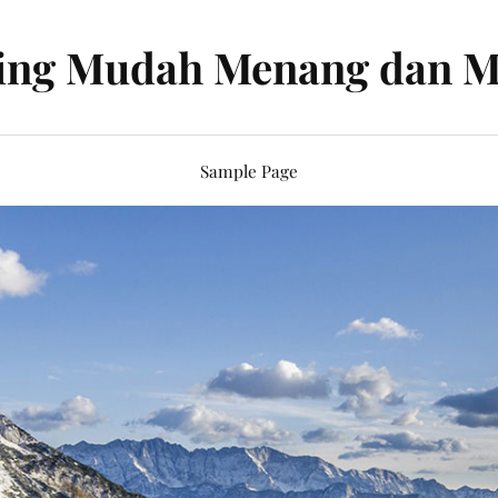
aling Mudah Menang dan 
Sample Page