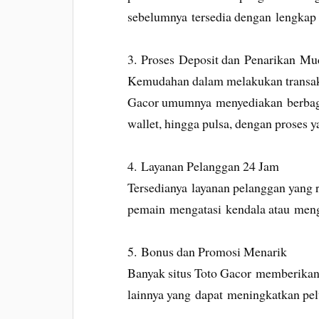
sebelumnya tersedia dengan lengkap d
3. Proses Deposit dan Penarikan Mu
Kemudahan dalam melakukan transaks
Gacor umumnya menyediakan berbagai
wallet, hingga pulsa, dengan proses 
4. Layanan Pelanggan 24 Jam
Tersedianya layanan pelanggan yang
pemain mengatasi kendala atau meng
5. Bonus dan Promosi Menarik
Banyak situs Toto Gacor memberikan 
lainnya yang dapat meningkatkan p