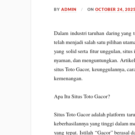
BY
ADMIN
ON
OCTOBER 24, 202
Dalam industri taruhan daring yang 
telah menjadi salah satu pilihan uta
yang solid serta fitur unggulan, si
nyaman, dan menguntungkan. Artikel 
situs Toto Gacor, keunggulannya, cara
kemenangan.
Apa Itu Situs Toto Gacor?
Situs Toto Gacor adalah platform tar
keberhasilannya yang tinggi dalam 
yang tepat. Istilah “Gacor” berasal d