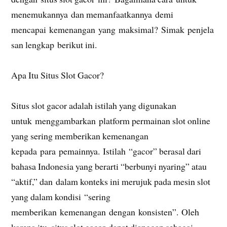
menemukannya dan memanfaatkannya demi
mencapai kemenangan yang maksimal? Simak penjela
san lengkap berikut ini.
Apa Itu Situs Slot Gacor?
Situs slot gacor adalah istilah yang digunakan
untuk menggambarkan platform permainan slot online
yang sering memberikan kemenangan
kepada para pemainnya. Istilah “gacor” berasal dari
bahasa Indonesia yang berarti “berbunyi nyaring” atau
“aktif,” dan dalam konteks ini merujuk pada mesin slot
yang dalam kondisi “sering
memberikan kemenangan dengan konsisten”. Oleh