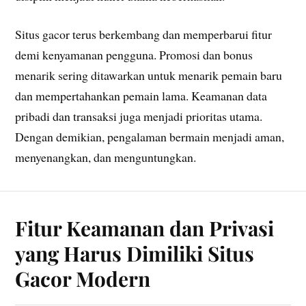
Situs gacor terus berkembang dan memperbarui fitur
demi kenyamanan pengguna. Promosi dan bonus
menarik sering ditawarkan untuk menarik pemain baru
dan mempertahankan pemain lama. Keamanan data
pribadi dan transaksi juga menjadi prioritas utama.
Dengan demikian, pengalaman bermain menjadi aman,
menyenangkan, dan menguntungkan.
Fitur Keamanan dan Privasi
yang Harus Dimiliki Situs
Gacor Modern