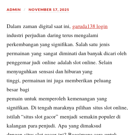
ADMIN
NOVEMBER 17, 2025
Dalam zaman digital saat ini,
garuda138 login
industri perjudian daring terus mengalami
perkembangan yang signifikan. Salah satu jenis
permainan yang sangat diminati dan banyak dicari oleh
penggemar judi online adalah slot online. Selain
menyuguhkan sensasi dan hiburan yang
tinggi, permainan ini juga memberikan peluang
besar bagi
pemain untuk memperoleh kemenangan yang
signifikan. Di tengah maraknya pilihan situs slot online,
istilah “situs slot gacor” menjadi semakin populer di
kalangan para penjudi. Apa yang dimaksud
dengan situs slot gacor ini? Bagaimana cara untuk