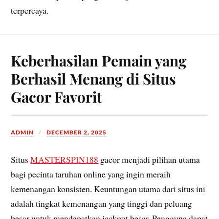
terpercaya.
Keberhasilan Pemain yang
Berhasil Menang di Situs
Gacor Favorit
ADMIN
DECEMBER 2, 2025
Situs
MASTERSPIN188
gacor menjadi pilihan utama
bagi pecinta taruhan online yang ingin meraih
kemenangan konsisten. Keuntungan utama dari situs ini
adalah tingkat kemenangan yang tinggi dan peluang
besar untuk mendapatkan jackpot besar. Pengguna dapat