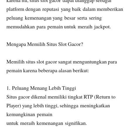
karena itu, situs slot gacor dapat dianggap sebagai
platform dengan reputasi yang baik dalam memberikan
peluang kemenangan yang besar serta sering
memudahkan para pemain untuk meraih jackpot.
Mengapa Memilih Situs Slot Gacor?
Memilih situs slot gacor sangat menguntungkan para
pemain karena beberapa alasan berikut:
1. Peluang Menang Lebih Tinggi
Situs gacor dikenal memiliki tingkat RTP (Return to
Player) yang lebih tinggi, sehingga meningkatkan
kemungkinan pemain
untuk meraih kemenangan signifikan.