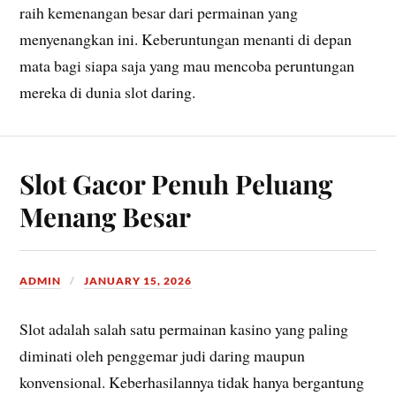
raih kemenangan besar dari permainan yang
menyenangkan ini. Keberuntungan menanti di depan
mata bagi siapa saja yang mau mencoba peruntungan
mereka di dunia slot daring.
Slot Gacor Penuh Peluang
Menang Besar
ADMIN
JANUARY 15, 2026
Slot adalah salah satu permainan kasino yang paling
diminati oleh penggemar judi daring maupun
konvensional. Keberhasilannya tidak hanya bergantung