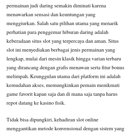
permainan judi daring semakin diminati karena
menawarkan sensasi dan keuntungan yang
menggiurkan. Salah satu pilihan utama yang menarik
perhatian para penggemar hiburan daring adalah
keberadaan situs slot yang terpercaya dan aman. Situs
slot ini menyediakan berbagai jenis permainan yang
lengkap, mulai dari mesin klasik hingga varian terbaru
yang dirancang dengan grafis menawan serta fitur bonus
melimpah. Keunggulan utama dari platform ini adalah
kemudahan akses, memungkinkan pemain menikmati
game favorit kapan saja dan di mana saja tanpa harus
repot datang ke kasino fisik.
Tidak bisa dipungkiri, kehadiran slot online
menggantikan metode konvensional dengan sistem yang