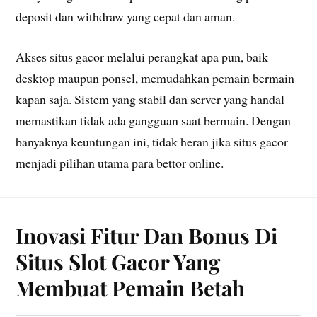
deposit dan withdraw yang cepat dan aman.
Akses situs gacor melalui perangkat apa pun, baik
desktop maupun ponsel, memudahkan pemain bermain
kapan saja. Sistem yang stabil dan server yang handal
memastikan tidak ada gangguan saat bermain. Dengan
banyaknya keuntungan ini, tidak heran jika situs gacor
menjadi pilihan utama para bettor online.
Inovasi Fitur Dan Bonus Di
Situs Slot Gacor Yang
Membuat Pemain Betah