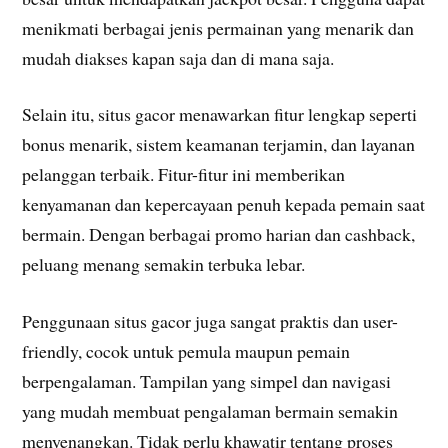
menikmati berbagai jenis permainan yang menarik dan
mudah diakses kapan saja dan di mana saja.
Selain itu, situs gacor menawarkan fitur lengkap seperti
bonus menarik, sistem keamanan terjamin, dan layanan
pelanggan terbaik. Fitur-fitur ini memberikan
kenyamanan dan kepercayaan penuh kepada pemain saat
bermain. Dengan berbagai promo harian dan cashback,
peluang menang semakin terbuka lebar.
Penggunaan situs gacor juga sangat praktis dan user-
friendly, cocok untuk pemula maupun pemain
berpengalaman. Tampilan yang simpel dan navigasi
yang mudah membuat pengalaman bermain semakin
menyenangkan. Tidak perlu khawatir tentang proses