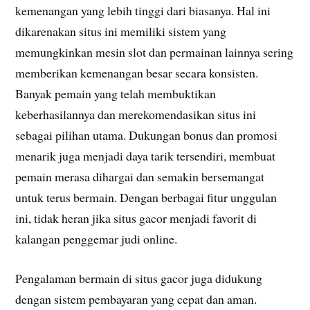
kemenangan yang lebih tinggi dari biasanya. Hal ini
dikarenakan situs ini memiliki sistem yang
memungkinkan mesin slot dan permainan lainnya sering
memberikan kemenangan besar secara konsisten.
Banyak pemain yang telah membuktikan
keberhasilannya dan merekomendasikan situs ini
sebagai pilihan utama. Dukungan bonus dan promosi
menarik juga menjadi daya tarik tersendiri, membuat
pemain merasa dihargai dan semakin bersemangat
untuk terus bermain. Dengan berbagai fitur unggulan
ini, tidak heran jika situs gacor menjadi favorit di
kalangan penggemar judi online.
Pengalaman bermain di situs gacor juga didukung
dengan sistem pembayaran yang cepat dan aman.