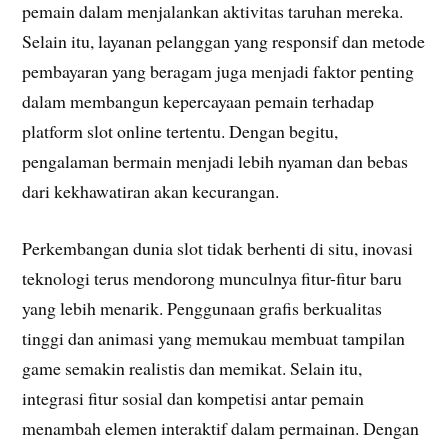
pemain dalam menjalankan aktivitas taruhan mereka.
Selain itu, layanan pelanggan yang responsif dan metode
pembayaran yang beragam juga menjadi faktor penting
dalam membangun kepercayaan pemain terhadap
platform slot online tertentu. Dengan begitu,
pengalaman bermain menjadi lebih nyaman dan bebas
dari kekhawatiran akan kecurangan.
Perkembangan dunia slot tidak berhenti di situ, inovasi
teknologi terus mendorong munculnya fitur-fitur baru
yang lebih menarik. Penggunaan grafis berkualitas
tinggi dan animasi yang memukau membuat tampilan
game semakin realistis dan memikat. Selain itu,
integrasi fitur sosial dan kompetisi antar pemain
menambah elemen interaktif dalam permainan. Dengan