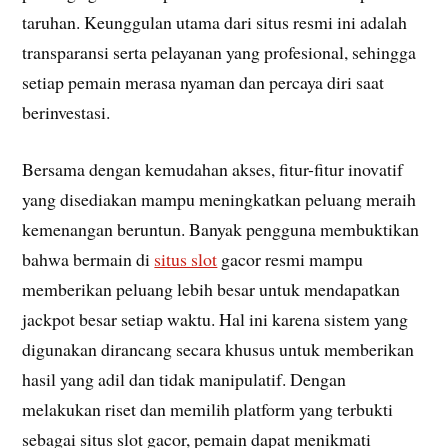
taruhan. Keunggulan utama dari situs resmi ini adalah
transparansi serta pelayanan yang profesional, sehingga
setiap pemain merasa nyaman dan percaya diri saat
berinvestasi.
Bersama dengan kemudahan akses, fitur-fitur inovatif
yang disediakan mampu meningkatkan peluang meraih
kemenangan beruntun. Banyak pengguna membuktikan
bahwa bermain di
situs slot
gacor resmi mampu
memberikan peluang lebih besar untuk mendapatkan
jackpot besar setiap waktu. Hal ini karena sistem yang
digunakan dirancang secara khusus untuk memberikan
hasil yang adil dan tidak manipulatif. Dengan
melakukan riset dan memilih platform yang terbukti
sebagai situs slot gacor, pemain dapat menikmati