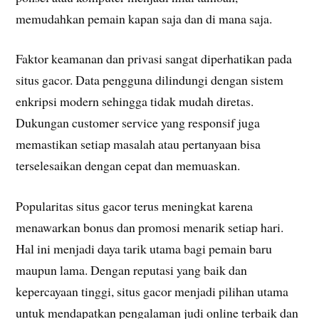
memudahkan pemain kapan saja dan di mana saja.
Faktor keamanan dan privasi sangat diperhatikan pada
situs gacor. Data pengguna dilindungi dengan sistem
enkripsi modern sehingga tidak mudah diretas.
Dukungan customer service yang responsif juga
memastikan setiap masalah atau pertanyaan bisa
terselesaikan dengan cepat dan memuaskan.
Popularitas situs gacor terus meningkat karena
menawarkan bonus dan promosi menarik setiap hari.
Hal ini menjadi daya tarik utama bagi pemain baru
maupun lama. Dengan reputasi yang baik dan
kepercayaan tinggi, situs gacor menjadi pilihan utama
untuk mendapatkan pengalaman judi online terbaik dan