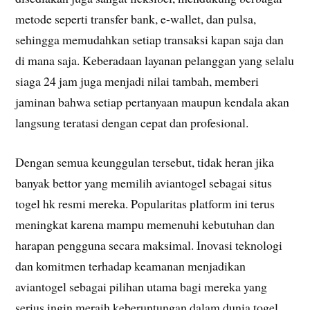
metode seperti transfer bank, e-wallet, dan pulsa,
sehingga memudahkan setiap transaksi kapan saja dan
di mana saja. Keberadaan layanan pelanggan yang selalu
siaga 24 jam juga menjadi nilai tambah, memberi
jaminan bahwa setiap pertanyaan maupun kendala akan
langsung teratasi dengan cepat dan profesional.
Dengan semua keunggulan tersebut, tidak heran jika
banyak bettor yang memilih aviantogel sebagai situs
togel hk resmi mereka. Popularitas platform ini terus
meningkat karena mampu memenuhi kebutuhan dan
harapan pengguna secara maksimal. Inovasi teknologi
dan komitmen terhadap keamanan menjadikan
aviantogel sebagai pilihan utama bagi mereka yang
serius ingin meraih keberuntungan dalam dunia togel