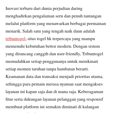
Inovasi terbaru dari dunia perjudian daring
menghadirkan pengalaman seru dan penuh tantangan
melalui platform yang menawarkan berbagai permainan
menarik. Salah satu yang tengah naik daun adalah
tribuntogel
, situs togel hk terpercaya yang mampu
memenuhi kebutuhan bettor modern. Dengan sistem
yang dirancang canggih dan user-friendly, Tribuntogel
memudahkan setiap penggunanya untuk menikmati
setiap momen taruhan tanpa hambatan berarti.
Keamanan data dan transaksi menjadi prioritas utama,
sehingga para pemain merasa nyaman saat mengakses
layanan ini kapan saja dan di mana saja. Keberagaman
fitur serta dukungan layanan pelanggan yang responsif
membuat platform ini semakin diminati di kalangan