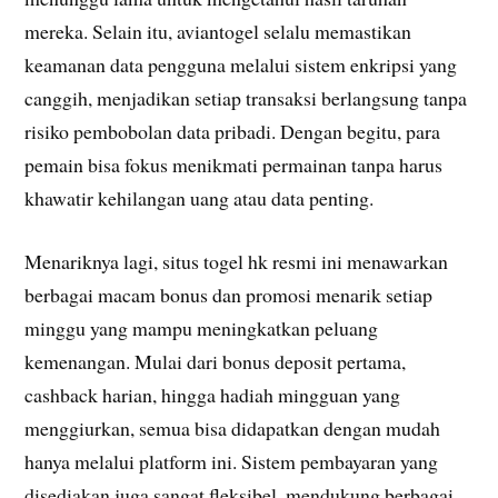
mereka. Selain itu, aviantogel selalu memastikan
keamanan data pengguna melalui sistem enkripsi yang
canggih, menjadikan setiap transaksi berlangsung tanpa
risiko pembobolan data pribadi. Dengan begitu, para
pemain bisa fokus menikmati permainan tanpa harus
khawatir kehilangan uang atau data penting.
Menariknya lagi, situs togel hk resmi ini menawarkan
berbagai macam bonus dan promosi menarik setiap
minggu yang mampu meningkatkan peluang
kemenangan. Mulai dari bonus deposit pertama,
cashback harian, hingga hadiah mingguan yang
menggiurkan, semua bisa didapatkan dengan mudah
hanya melalui platform ini. Sistem pembayaran yang
disediakan juga sangat fleksibel, mendukung berbagai