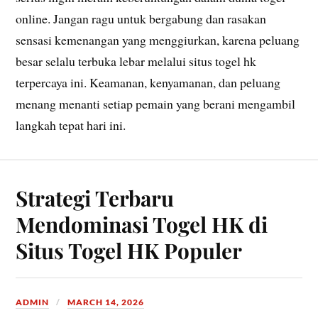
online. Jangan ragu untuk bergabung dan rasakan
sensasi kemenangan yang menggiurkan, karena peluang
besar selalu terbuka lebar melalui situs togel hk
terpercaya ini. Keamanan, kenyamanan, dan peluang
menang menanti setiap pemain yang berani mengambil
langkah tepat hari ini.
Strategi Terbaru
Mendominasi Togel HK di
Situs Togel HK Populer
ADMIN
MARCH 14, 2026