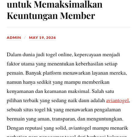
untuk Memaksimalkan
Keuntungan Member
ADMIN
MAY 19, 2026
Dalam dunia judi togel online, kepercayaan menjadi
faktor utama yang menentukan keberhasilan setiap
pemain. Banyak platform menawarkan layanan mereka,
namun hanya sedikit yang mampu memberikan
kenyamanan dan keamanan maksimal. Salah satu
pilihan terbaik yang sedang naik daun adalah
aviantogel
,
sebuah situs togel hk yang menawarkan pengalaman
bermain yang aman, transparan, dan menguntungkan.
Dengan reputasi yang solid, aviantogel mampu menarik
perhatian para penggemar togel dari berbagai kalangan,