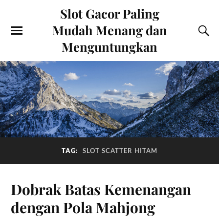
Slot Gacor Paling
Mudah Menang dan
Menguntungkan
TAG:
SLOT SCATTER HITAM
Dobrak Batas Kemenangan
dengan Pola Mahjong