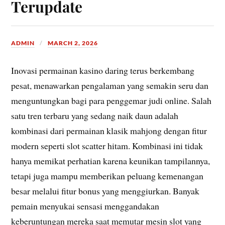
Terupdate
ADMIN
MARCH 2, 2026
Inovasi permainan kasino daring terus berkembang
pesat, menawarkan pengalaman yang semakin seru dan
menguntungkan bagi para penggemar judi online. Salah
satu tren terbaru yang sedang naik daun adalah
kombinasi dari permainan klasik mahjong dengan fitur
modern seperti slot scatter hitam. Kombinasi ini tidak
hanya memikat perhatian karena keunikan tampilannya,
tetapi juga mampu memberikan peluang kemenangan
besar melalui fitur bonus yang menggiurkan. Banyak
pemain menyukai sensasi menggandakan
keberuntungan mereka saat memutar mesin slot yang