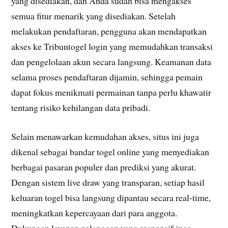
yang disediakan, dan Anda sudah bisa mengakses
semua fitur menarik yang disediakan. Setelah
melakukan pendaftaran, pengguna akan mendapatkan
akses ke Tribuntogel login yang memudahkan transaksi
dan pengelolaan akun secara langsung. Keamanan data
selama proses pendaftaran dijamin, sehingga pemain
dapat fokus menikmati permainan tanpa perlu khawatir
tentang risiko kehilangan data pribadi.
Selain menawarkan kemudahan akses, situs ini juga
dikenal sebagai bandar togel online yang menyediakan
berbagai pasaran populer dan prediksi yang akurat.
Dengan sistem live draw yang transparan, setiap hasil
keluaran togel bisa langsung dipantau secara real-time,
meningkatkan kepercayaan dari para anggota.
Dukungan layanan pelanggan yang responsif juga