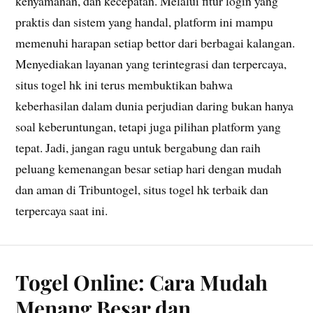
kenyamanan, dan kecepatan. Melalui fitur login yang
praktis dan sistem yang handal, platform ini mampu
memenuhi harapan setiap bettor dari berbagai kalangan.
Menyediakan layanan yang terintegrasi dan terpercaya,
situs togel hk ini terus membuktikan bahwa
keberhasilan dalam dunia perjudian daring bukan hanya
soal keberuntungan, tetapi juga pilihan platform yang
tepat. Jadi, jangan ragu untuk bergabung dan raih
peluang kemenangan besar setiap hari dengan mudah
dan aman di Tribuntogel, situs togel hk terbaik dan
terpercaya saat ini.
Togel Online: Cara Mudah
Menang Besar dan