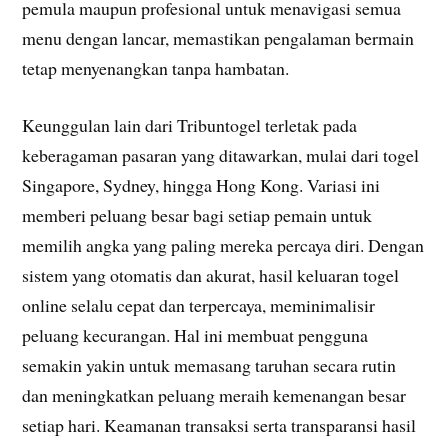
pemula maupun profesional untuk menavigasi semua
menu dengan lancar, memastikan pengalaman bermain
tetap menyenangkan tanpa hambatan.
Keunggulan lain dari Tribuntogel terletak pada
keberagaman pasaran yang ditawarkan, mulai dari togel
Singapore, Sydney, hingga Hong Kong. Variasi ini
memberi peluang besar bagi setiap pemain untuk
memilih angka yang paling mereka percaya diri. Dengan
sistem yang otomatis dan akurat, hasil keluaran togel
online selalu cepat dan terpercaya, meminimalisir
peluang kecurangan. Hal ini membuat pengguna
semakin yakin untuk memasang taruhan secara rutin
dan meningkatkan peluang meraih kemenangan besar
setiap hari. Keamanan transaksi serta transparansi hasil