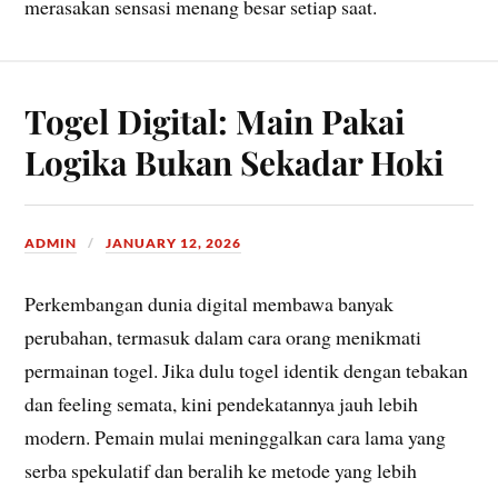
merasakan sensasi menang besar setiap saat.
Togel Digital: Main Pakai
Logika Bukan Sekadar Hoki
ADMIN
JANUARY 12, 2026
Perkembangan dunia digital membawa banyak
perubahan, termasuk dalam cara orang menikmati
permainan togel. Jika dulu togel identik dengan tebakan
dan feeling semata, kini pendekatannya jauh lebih
modern. Pemain mulai meninggalkan cara lama yang
serba spekulatif dan beralih ke metode yang lebih