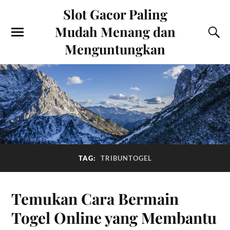
Slot Gacor Paling
Mudah Menang dan
Menguntungkan
TAG:
TRIBUNTOGEL
Temukan Cara Bermain
Togel Online yang Membantu