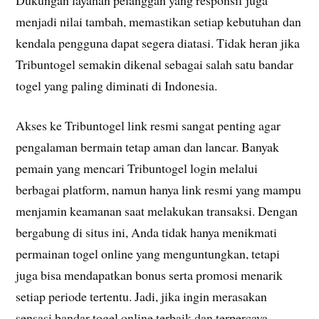
menjadi nilai tambah, memastikan setiap kebutuhan dan
kendala pengguna dapat segera diatasi. Tidak heran jika
Tribuntogel semakin dikenal sebagai salah satu bandar
togel yang paling diminati di Indonesia.
Akses ke Tribuntogel link resmi sangat penting agar
pengalaman bermain tetap aman dan lancar. Banyak
pemain yang mencari Tribuntogel login melalui
berbagai platform, namun hanya link resmi yang mampu
menjamin keamanan saat melakukan transaksi. Dengan
bergabung di situs ini, Anda tidak hanya menikmati
permainan togel online yang menguntungkan, tetapi
juga bisa mendapatkan bonus serta promosi menarik
setiap periode tertentu. Jadi, jika ingin merasakan
sensasi bandar togel online terbaik dan terpercaya,