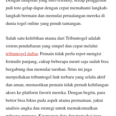
judi toto gelap dapat dengan cepat memahami langkah-
langkah bermain dan memulai petualangan mereka di
dunia togel online yang penuh tantangan.
Salah satu kelebihan utama dari Tribuntogel adalah
sistem pendaftaran yang simpel dan cepat melalui
tribuntogel daftar
. Pemain tidak perlu repot mengisi
formulir panjang, cukup beberapa menit saja sudah bisa
bergabung dan memulai taruhan. Situs ini juga
menyediakan tribuntogel link terbaru yang selalu aktif
dan aman, memastikan pemain tidak pernah kehilangan
akses ke platform favorit mereka. Dengan begitu, para
bettor bisa fokus pada aspek utama permainan, yakni
analisis angka dan strategi untuk memaksimalkan
peluang menang. Keamanan data dan transaksi juga