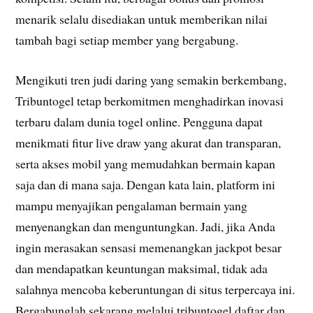
menarik selalu disediakan untuk memberikan nilai
tambah bagi setiap member yang bergabung.
Mengikuti tren judi daring yang semakin berkembang,
Tribuntogel tetap berkomitmen menghadirkan inovasi
terbaru dalam dunia togel online. Pengguna dapat
menikmati fitur live draw yang akurat dan transparan,
serta akses mobil yang memudahkan bermain kapan
saja dan di mana saja. Dengan kata lain, platform ini
mampu menyajikan pengalaman bermain yang
menyenangkan dan menguntungkan. Jadi, jika Anda
ingin merasakan sensasi memenangkan jackpot besar
dan mendapatkan keuntungan maksimal, tidak ada
salahnya mencoba keberuntungan di situs terpercaya ini.
Bergabunglah sekarang melalui tribuntogel daftar dan