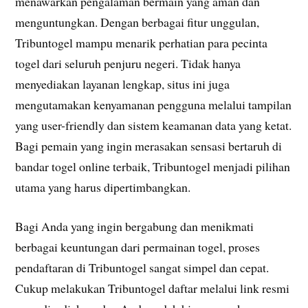
menawarkan pengalaman bermain yang aman dan
menguntungkan. Dengan berbagai fitur unggulan,
Tribuntogel mampu menarik perhatian para pecinta
togel dari seluruh penjuru negeri. Tidak hanya
menyediakan layanan lengkap, situs ini juga
mengutamakan kenyamanan pengguna melalui tampilan
yang user-friendly dan sistem keamanan data yang ketat.
Bagi pemain yang ingin merasakan sensasi bertaruh di
bandar togel online terbaik, Tribuntogel menjadi pilihan
utama yang harus dipertimbangkan.
Bagi Anda yang ingin bergabung dan menikmati
berbagai keuntungan dari permainan togel, proses
pendaftaran di Tribuntogel sangat simpel dan cepat.
Cukup melakukan Tribuntogel daftar melalui link resmi