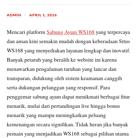
ADMIN
APRIL 1, 2026
Mencari platform
Sabung Ayam WS168
yang terpercaya
dan aman kini semakin mudah dengan keberadaan Situs
WS168 yang menyediakan layanan lengkap dan inovatif.
Banyak petaruh yang beralih ke website ini karena
menawarkan pengalaman taruhan yang lancar dan
transparan, didukung oleh sistem keamanan canggih
serta dukungan pelanggan yang responsif. Para
penggemar sabung ayam dapat menikmati berbagai fitur
menarik, mulai dari pertandingan live hingga bonus
menarik yang mampu meningkatkan peluang
kemenangan secara signifikan. Tidak heran jika banyak
pemain yang menjadikan WS168 sebagai pilihan utama