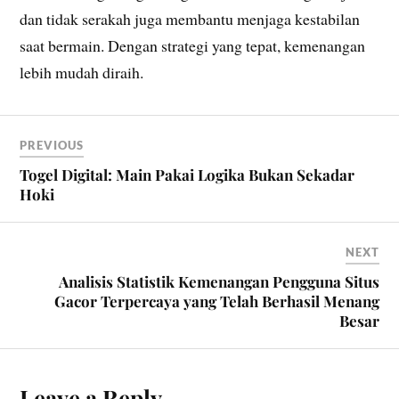
dan tidak serakah juga membantu menjaga kestabilan
saat bermain. Dengan strategi yang tepat, kemenangan
lebih mudah diraih.
PREVIOUS
Togel Digital: Main Pakai Logika Bukan Sekadar
Hoki
NEXT
Analisis Statistik Kemenangan Pengguna Situs
Gacor Terpercaya yang Telah Berhasil Menang
Besar
Leave a Reply