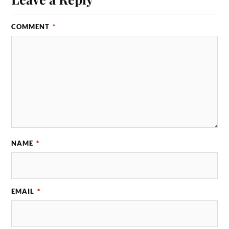
COMMENT
*
NAME
*
EMAIL
*