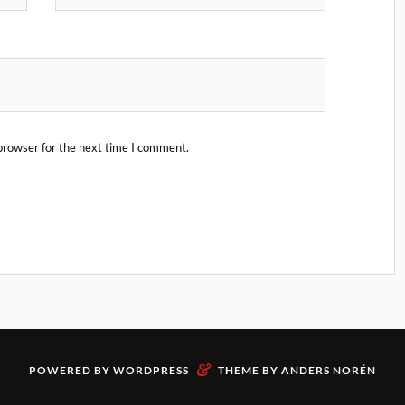
browser for the next time I comment.
&
POWERED BY
WORDPRESS
THEME BY
ANDERS NORÉN