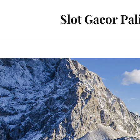
Slot Gacor P