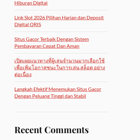
Hiburan Digital
Link Slot 2026 Pilihan Harian dan Deposit
Digital QRIS
Situs Gacor Terbaik Dengan Sistem
Pembayaran Cepat Dan Aman
เปิดเผยแนวทางที่ผู้เล่นจำนวนมากเลือกใช้
เพื่อเพิ่มโอกาสชนะในการเล่น สล็อต อย่าง
ต่อเนื่อง
Langkah Efektif Menemukan Situs Gacor
Dengan Peluang Tinggi dan Stabil
Recent Comments