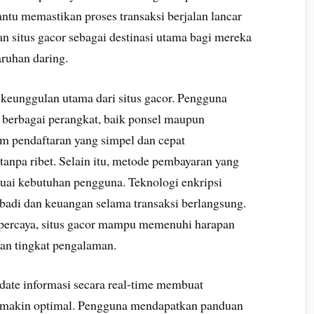
tu memastikan proses transaksi berjalan lancar
n situs gacor sebagai destinasi utama bagi mereka
aruhan daring.
keunggulan utama dari situs gacor. Pengguna
i berbagai perangkat, baik ponsel maupun
tem pendaftaran yang simpel dan cepat
anpa ribet. Selain itu, metode pembayaran yang
suai kebutuhan pengguna. Teknologi enkripsi
adi dan keuangan selama transaksi berlangsung.
rpercaya, situs gacor mampu memenuhi harapan
dan tingkat pengalaman.
pdate informasi secara real-time membuat
semakin optimal. Pengguna mendapatkan panduan