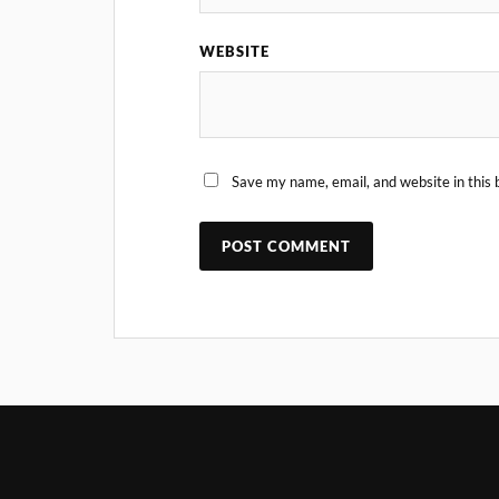
WEBSITE
Save my name, email, and website in this 