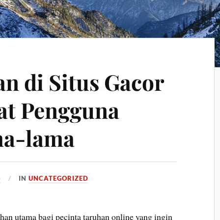
an di Situs Gacor
t Pengguna
ma-lama
6
IN
UNCATEGORIZED
ihan utama bagi pecinta taruhan online yang ingin