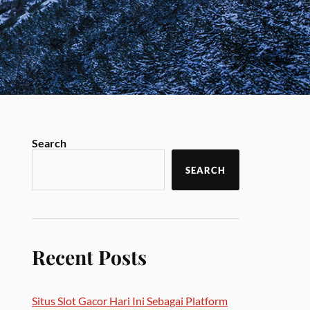
Search
SEARCH
Recent Posts
Situs Slot Gacor Hari Ini Sebagai Platform