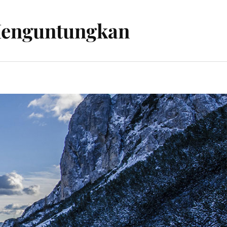
Menguntungkan