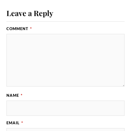
Leave a Reply
COMMENT
*
NAME
*
EMAIL
*