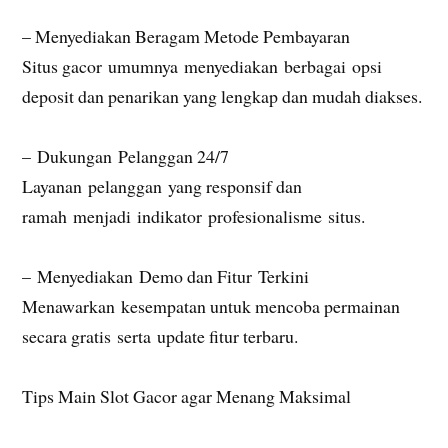
– Menyediakan Beragam Metode Pembayaran
Situs gacor umumnya menyediakan berbagai opsi
deposit dan penarikan yang lengkap dan mudah diakses.
– Dukungan Pelanggan 24/7
Layanan pelanggan yang responsif dan
ramah menjadi indikator profesionalisme situs.
– Menyediakan Demo dan Fitur Terkini
Menawarkan kesempatan untuk mencoba permainan
secara gratis serta update fitur terbaru.
Tips Main Slot Gacor agar Menang Maksimal