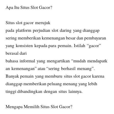
Apa Itu Situs Slot Gacor?
Situs slot gacor merujuk
pada platform perjudian slot daring yang dianggap
sering memberikan kemenangan besar dan pembayaran
yang konsisten kepada para pemain. Istilah “gacor”
berasal dari
bahasa informal yang mengartikan “mudah mendapatk
an kemenangan” atau “sering berhasil menang”.
Banyak pemain yang memburu situs slot gacor karena
dianggap memberikan peluang menang yang lebih
tinggi dibandingkan dengan situs lainnya.
Mengapa Memilih Situs Slot Gacor?