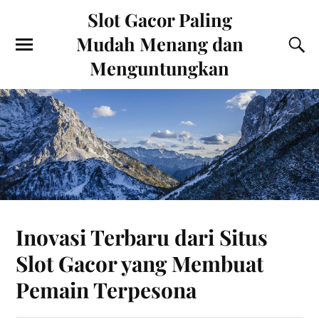
Slot Gacor Paling
Mudah Menang dan
Menguntungkan
Inovasi Terbaru dari Situs
Slot Gacor yang Membuat
Pemain Terpesona