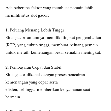
Ada beberapa faktor yang membuat pemain lebih
memilih situs slot gacor:
1. Peluang Menang Lebih Tinggi
Situs gacor umumnya memiliki tingkat pengembalian
(RTP) yang cukup tinggi, membuat peluang pemain
untuk meraih kemenangan besar semakin meningkat.
2. Pembayaran Cepat dan Stabil
Situs gacor dikenal dengan proses pencairan
kemenangan yang cepat serta
efisien, sehingga memberikan kenyamanan saat
bermain.