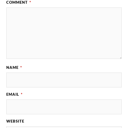
COMMENT
*
NAME
*
EMAIL
*
WEBSITE