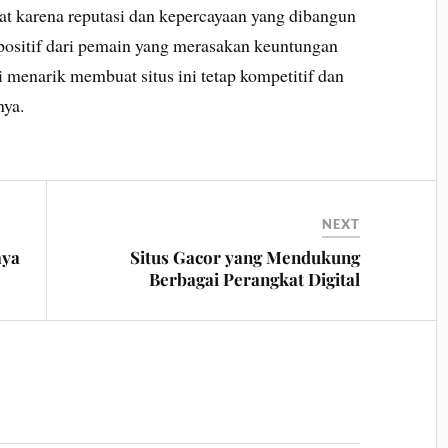
kat karena reputasi dan kepercayaan yang dibangun
 positif dari pemain yang merasakan keuntungan
i menarik membuat situs ini tetap kompetitif dan
nya.
NEXT
aya
Situs Gacor yang Mendukung
Berbagai Perangkat Digital