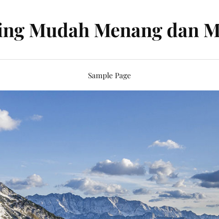
aling Mudah Menang dan 
Sample Page