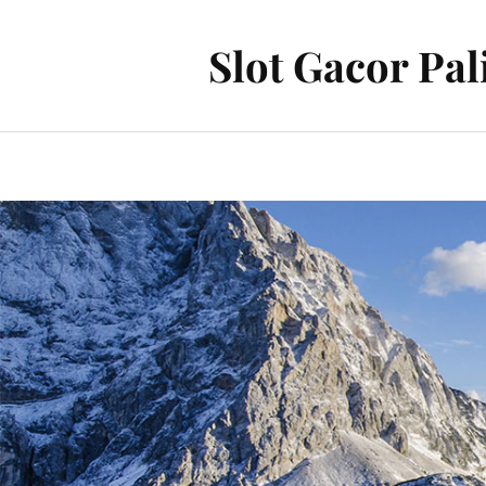
Slot Gacor P