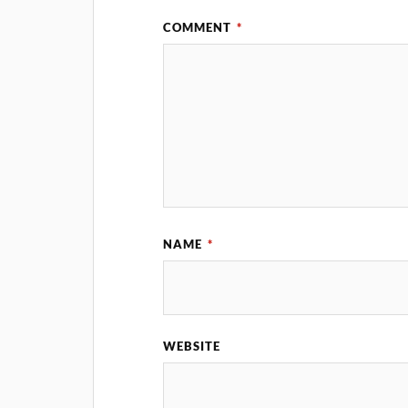
COMMENT
*
NAME
*
WEBSITE