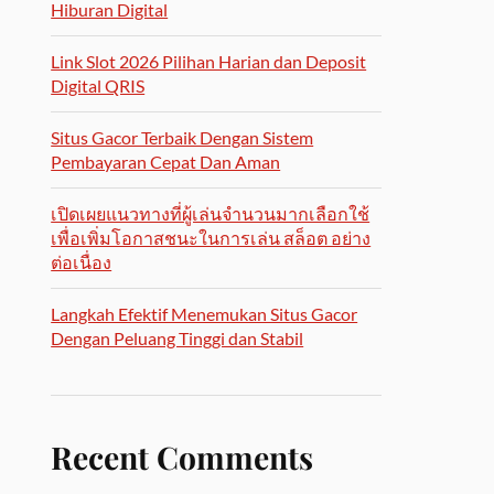
Hiburan Digital
Link Slot 2026 Pilihan Harian dan Deposit
Digital QRIS
Situs Gacor Terbaik Dengan Sistem
Pembayaran Cepat Dan Aman
เปิดเผยแนวทางที่ผู้เล่นจำนวนมากเลือกใช้
เพื่อเพิ่มโอกาสชนะในการเล่น สล็อต อย่าง
ต่อเนื่อง
Langkah Efektif Menemukan Situs Gacor
Dengan Peluang Tinggi dan Stabil
Recent Comments