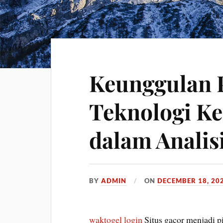
Keunggulan 
Teknologi K
dalam Analis
BY
ADMIN
ON
DECEMBER 18, 20
waktogel login
Situs gacor menjadi p