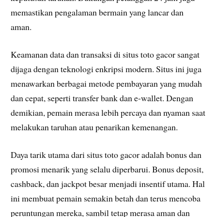
memastikan pengalaman bermain yang lancar dan
aman.
Keamanan data dan transaksi di situs toto gacor sangat
dijaga dengan teknologi enkripsi modern. Situs ini juga
menawarkan berbagai metode pembayaran yang mudah
dan cepat, seperti transfer bank dan e-wallet. Dengan
demikian, pemain merasa lebih percaya dan nyaman saat
melakukan taruhan atau penarikan kemenangan.
Daya tarik utama dari situs toto gacor adalah bonus dan
promosi menarik yang selalu diperbarui. Bonus deposit,
cashback, dan jackpot besar menjadi insentif utama. Hal
ini membuat pemain semakin betah dan terus mencoba
peruntungan mereka, sambil tetap merasa aman dan