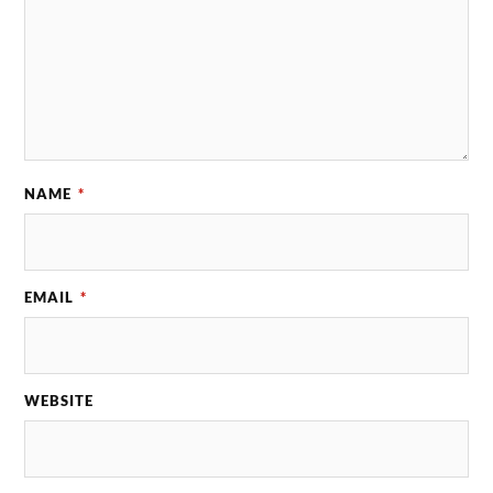
NAME
*
EMAIL
*
WEBSITE