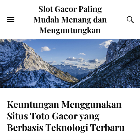
Slot Gacor Paling
Mudah Menang dan
Menguntungkan
Keuntungan Menggunakan
Situs Toto Gacor yang
Berbasis Teknologi Terbaru