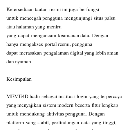
Ketersediaan tautan resmi ini juga berfungsi
untuk mencegah pengguna mengunjungi situs palsu
atau halaman yang meniru
yang dapat mengancam keamanan data. Dengan
hanya mengakses portal resmi, pengguna
dapat merasakan pengalaman digital yang lebih aman
dan nyaman.
Kesimpulan
MEME4D hadir sebagai institusi login yang terpercaya
yang menyajikan sistem modern beserta fitur lengkap
untuk mendukung aktivitas pengguna. Dengan
platform yang stabil, perlindungan data yang tinggi,