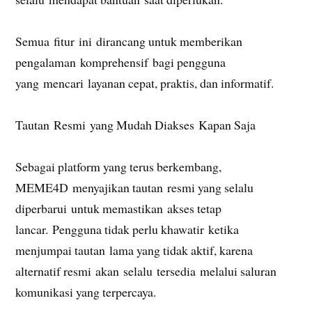
Semua fitur ini dirancang untuk memberikan
pengalaman komprehensif bagi pengguna
yang mencari layanan cepat, praktis, dan informatif.
Tautan Resmi yang Mudah Diakses Kapan Saja
Sebagai platform yang terus berkembang,
MEME4D menyajikan tautan resmi yang selalu
diperbarui untuk memastikan akses tetap
lancar. Pengguna tidak perlu khawatir ketika
menjumpai tautan lama yang tidak aktif, karena
alternatif resmi akan selalu tersedia melalui saluran
komunikasi yang terpercaya.