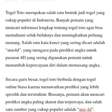
Togel Toto merupakan salah satu bentuk judi togel yang
cukup populer di Indonesia. Banyak pemain yang
mencari informasi lengkap tentang togel toto agar bisa
memahami seluk-beluknya dan meningkatkan peluang
menang. Salah satu kata kunci yang sering dicari adalah
“atas4d”, yang mengacu pada prediksi angka untuk
pasaran 4D yang sering digunakan pemain untuk
menambah kepercayaan diri dalam memasang angka.
Secara garis besar, togel toto berbeda dengan togel
online biasa karena menawarkan prediksi yang lebih
spesifik dan terstruktur. Biasanya, pemain akan mencari
prediksi angka paling akurat dan terpercaya, dan salah
satu sumber yang cukup populer adalah “
atas 4d
”.