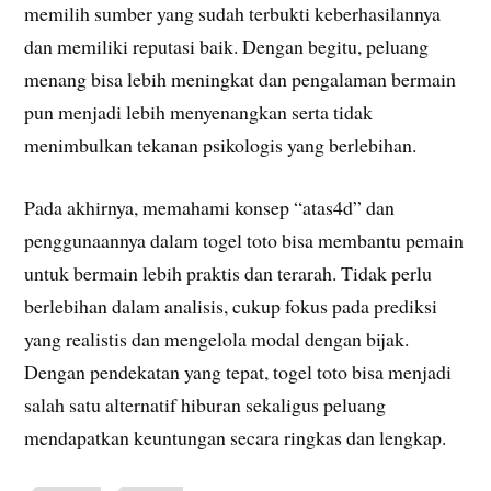
memilih sumber yang sudah terbukti keberhasilannya
dan memiliki reputasi baik. Dengan begitu, peluang
menang bisa lebih meningkat dan pengalaman bermain
pun menjadi lebih menyenangkan serta tidak
menimbulkan tekanan psikologis yang berlebihan.
Pada akhirnya, memahami konsep “atas4d” dan
penggunaannya dalam togel toto bisa membantu pemain
untuk bermain lebih praktis dan terarah. Tidak perlu
berlebihan dalam analisis, cukup fokus pada prediksi
yang realistis dan mengelola modal dengan bijak.
Dengan pendekatan yang tepat, togel toto bisa menjadi
salah satu alternatif hiburan sekaligus peluang
mendapatkan keuntungan secara ringkas dan lengkap.