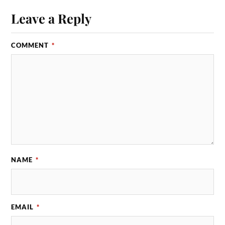
Leave a Reply
COMMENT
*
NAME
*
EMAIL
*