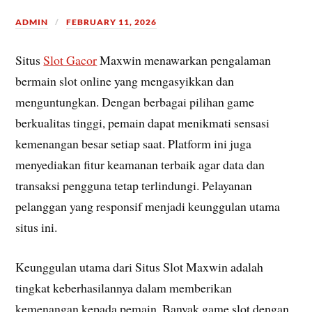
ADMIN
FEBRUARY 11, 2026
Situs
Slot Gacor
Maxwin menawarkan pengalaman
bermain slot online yang mengasyikkan dan
menguntungkan. Dengan berbagai pilihan game
berkualitas tinggi, pemain dapat menikmati sensasi
kemenangan besar setiap saat. Platform ini juga
menyediakan fitur keamanan terbaik agar data dan
transaksi pengguna tetap terlindungi. Pelayanan
pelanggan yang responsif menjadi keunggulan utama
situs ini.
Keunggulan utama dari Situs Slot Maxwin adalah
tingkat keberhasilannya dalam memberikan
kemenangan kepada pemain. Banyak game slot dengan