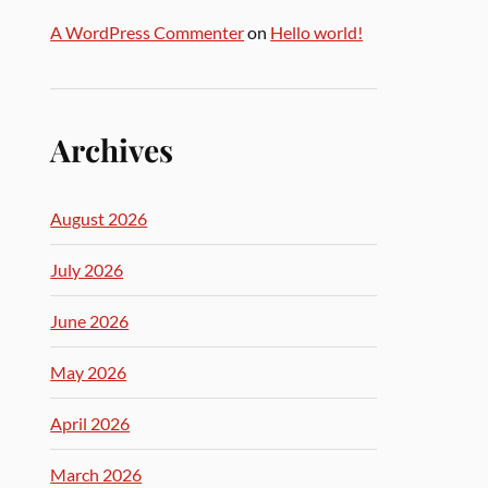
A WordPress Commenter
on
Hello world!
Archives
August 2026
July 2026
June 2026
May 2026
April 2026
March 2026