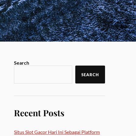
Search
SEARCH
Recent Posts
Situs Slot Gacor Hari Ini Sebagai Platform