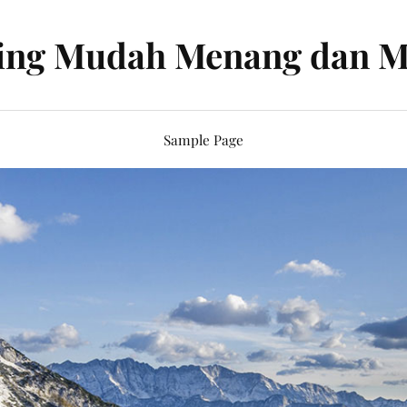
aling Mudah Menang dan 
Sample Page