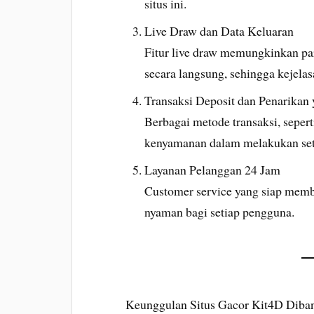
situs ini.
Live Draw dan Data Keluaran
Fitur live draw memungkinkan pa
secara langsung, sehingga kejelasa
Transaksi Deposit dan Penarikan
Berbagai metode transaksi, seper
kenyamanan dalam melakukan set
Layanan Pelanggan 24 Jam
Customer service yang siap memb
nyaman bagi setiap pengguna.
Keunggulan Situs Gacor Kit4D Diban