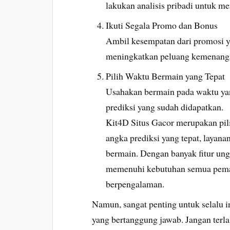
lakukan analisis pribadi untuk 
Ikuti Segala Promo dan Bonus
Ambil kesempatan dari promosi 
meningkatkan peluang kemenang
Pilih Waktu Bermain yang Tepat
Usahakan bermain pada waktu yang
prediksi yang sudah didapatkan.
Kit4D Situs Gacor merupakan pil
angka prediksi yang tepat, layan
bermain. Dengan banyak fitur ungg
memenuhi kebutuhan semua pemai
berpengalaman.
Namun, sangat penting untuk selalu i
yang bertanggung jawab. Jangan terla