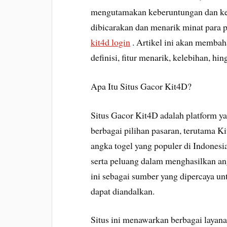
mengutamakan keberuntungan dan kesu
dibicarakan dan menarik minat para p
kit4d login
. Artikel ini akan membaha
definisi, fitur menarik, kelebihan, hin
Apa Itu Situs Gacor Kit4D?
Situs Gacor Kit4D adalah platform y
berbagai pilihan pasaran, terutama K
angka togel yang populer di Indonesi
serta peluang dalam menghasilkan an
ini sebagai sumber yang dipercaya un
dapat diandalkan.
Situs ini menawarkan berbagai layanan