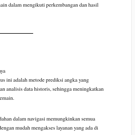
main dalam mengikuti perkembangan dan hasil
aya
tus ini adalah metode prediksi angka yang
n analisis data historis, sehingga meningkatkan
emain.
udahan dalam navigasi memungkinkan semua
dengan mudah mengakses layanan yang ada di