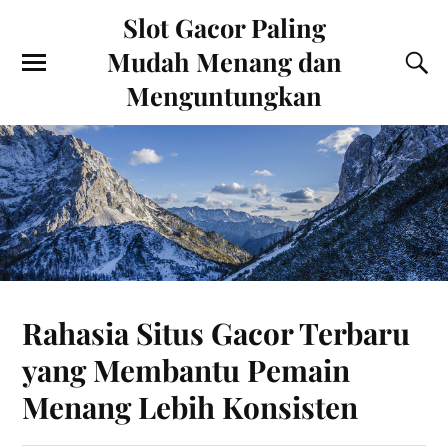
Slot Gacor Paling
Mudah Menang dan
Menguntungkan
Rahasia Situs Gacor Terbaru
yang Membantu Pemain
Menang Lebih Konsisten