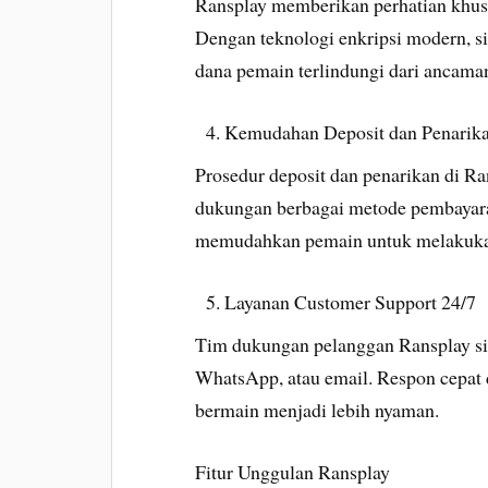
Ransplay memberikan perhatian khus
Dengan teknologi enkripsi modern, si
dana pemain terlindungi dari ancaman
Kemudahan Deposit dan Penarik
Prosedur deposit dan penarikan di Ra
dukungan berbagai metode pembayaran s
memudahkan pemain untuk melakukan 
Layanan Customer Support 24/7
Tim dukungan pelanggan Ransplay sia
WhatsApp, atau email. Respon cepa
bermain menjadi lebih nyaman.
Fitur Unggulan Ransplay