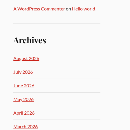
A WordPress Commenter
on
Hello world!
Archives
August 2026
July 2026
June 2026
May 2026
April 2026
March 2026