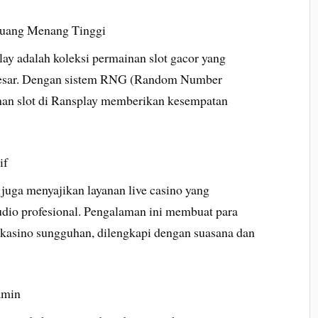
luang Menang Tinggi
lay adalah koleksi permainan slot gacor yang
esar. Dengan sistem RNG (Random Number
inan slot di Ransplay memberikan kesempatan
if
juga menyajikan layanan live casino yang
udio profesional. Pengalaman ini membuat para
 kasino sungguhan, dilengkapi dengan suasana dan
amin