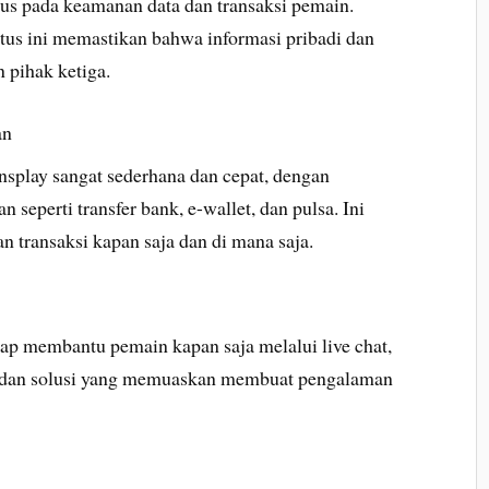
us pada keamanan data dan transaksi pemain.
tus ini memastikan bahwa informasi pribadi dan
 pihak ketiga.
an
nsplay sangat sederhana dan cepat, dengan
eperti transfer bank, e-wallet, dan pulsa. Ini
transaksi kapan saja dan di mana saja.
p membantu pemain kapan saja melalui live chat,
t dan solusi yang memuaskan membuat pengalaman