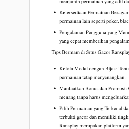
menjamin permainan yang adil da
Ketersediaan Permainan Beragam: T
permainan lain seperti poker, blac
Pengalaman Pengguna yang Memua
yang cepat memberikan pengala
Tips Bermain di Situs Gacor Ranspla
Kelola Modal dengan Bijak: Tent
permainan tetap menyenangkan.
Manfaatkan Bonus dan Promosi: 
menang tanpa harus mengeluarka
Pilih Permainan yang Terkenal da
terbukti gacor dan memiliki ting
Ransplay merupakan platform ya