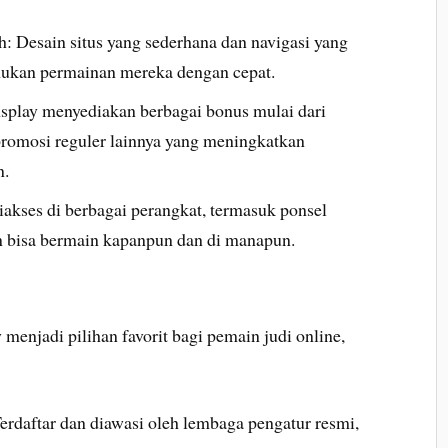
Desain situs yang sederhana dan navigasi yang
an permainan mereka dengan cepat.
play menyediakan berbagai bonus mulai dari
promosi reguler lainnya yang meningkatkan
n.
diakses di berbagai perangkat, termasuk ponsel
in bisa bermain kapanpun dan di manapun.
enjadi pilihan favorit bagi pemain judi online,
erdaftar dan diawasi oleh lembaga pengatur resmi,