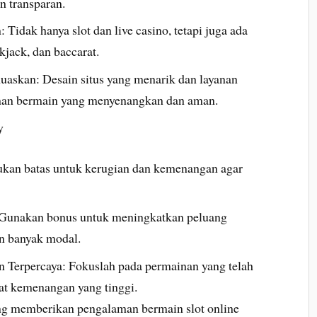
n transparan.
idak hanya slot dan live casino, tetapi juga ada
kjack, dan baccarat.
skan: Desain situs yang menarik dan layanan
man bermain yang menyenangkan dan aman.
y
ukan batas untuk kerugian dan kemenangan agar
Gunakan bonus untuk meningkatkan peluang
n banyak modal.
n Terpercaya: Fokuslah pada permainan yang telah
kat kemenangan yang tinggi.
ng memberikan pengalaman bermain slot online