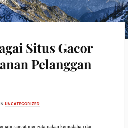
agai Situs Gacor
yanan Pelanggan
IN
UNCATEGORIZED
i, pemain sangat mengutamakan kemudahan dan