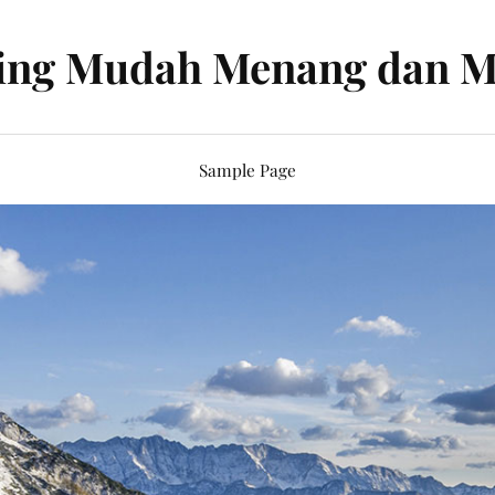
aling Mudah Menang dan 
Sample Page