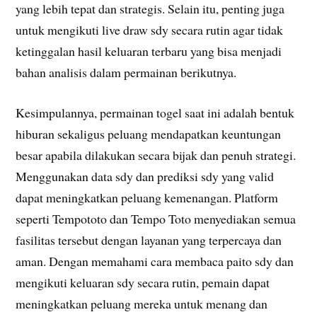
yang lebih tepat dan strategis. Selain itu, penting juga
untuk mengikuti live draw sdy secara rutin agar tidak
ketinggalan hasil keluaran terbaru yang bisa menjadi
bahan analisis dalam permainan berikutnya.
Kesimpulannya, permainan togel saat ini adalah bentuk
hiburan sekaligus peluang mendapatkan keuntungan
besar apabila dilakukan secara bijak dan penuh strategi.
Menggunakan data sdy dan prediksi sdy yang valid
dapat meningkatkan peluang kemenangan. Platform
seperti Tempototo dan Tempo Toto menyediakan semua
fasilitas tersebut dengan layanan yang terpercaya dan
aman. Dengan memahami cara membaca paito sdy dan
mengikuti keluaran sdy secara rutin, pemain dapat
meningkatkan peluang mereka untuk menang dan