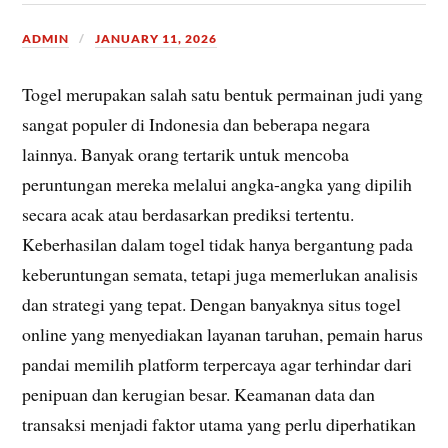
ADMIN
JANUARY 11, 2026
Togel merupakan salah satu bentuk permainan judi yang
sangat populer di Indonesia dan beberapa negara
lainnya. Banyak orang tertarik untuk mencoba
peruntungan mereka melalui angka-angka yang dipilih
secara acak atau berdasarkan prediksi tertentu.
Keberhasilan dalam togel tidak hanya bergantung pada
keberuntungan semata, tetapi juga memerlukan analisis
dan strategi yang tepat. Dengan banyaknya situs togel
online yang menyediakan layanan taruhan, pemain harus
pandai memilih platform terpercaya agar terhindar dari
penipuan dan kerugian besar. Keamanan data dan
transaksi menjadi faktor utama yang perlu diperhatikan