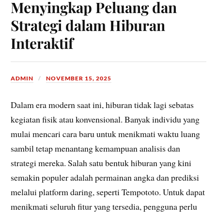
Menyingkap Peluang dan
Strategi dalam Hiburan
Interaktif
ADMIN
NOVEMBER 15, 2025
Dalam era modern saat ini, hiburan tidak lagi sebatas
kegiatan fisik atau konvensional. Banyak individu yang
mulai mencari cara baru untuk menikmati waktu luang
sambil tetap menantang kemampuan analisis dan
strategi mereka. Salah satu bentuk hiburan yang kini
semakin populer adalah permainan angka dan prediksi
melalui platform daring, seperti Tempototo. Untuk dapat
menikmati seluruh fitur yang tersedia, pengguna perlu