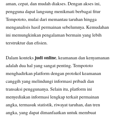
aman, cepat, dan mudah diakses. Dengan akses ini,
pengguna dapat langsung menikmati berbagai fitur
Tempototo, mulai dari memantau taruhan hingga
menganalisis hasil permainan sebelumnya. Kemudahan
ini memungkinkan pengalaman bermain yang lebih
terstruktur dan efisien.
judi online
Dalam konteks
, keamanan dan kenyamanan
adalah dua hal yang sangat penting. Tempototo
menghadirkan platform dengan protokol keamanan
canggih yang melindungi informasi pribadi dan
transaksi penggunanya. Selain itu, platform ini
menyediakan informasi lengkap terkait permainan
angka, termasuk statistik, riwayat taruhan, dan tren
angka, yang dapat dimanfaatkan untuk membuat