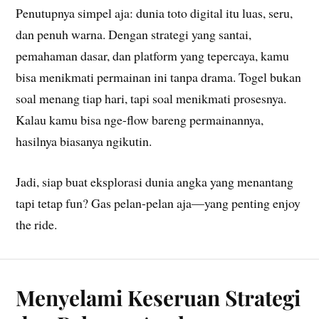
Penutupnya simpel aja: dunia toto digital itu luas, seru,
dan penuh warna. Dengan strategi yang santai,
pemahaman dasar, dan platform yang tepercaya, kamu
bisa menikmati permainan ini tanpa drama. Togel bukan
soal menang tiap hari, tapi soal menikmati prosesnya.
Kalau kamu bisa nge-flow bareng permainannya,
hasilnya biasanya ngikutin.
Jadi, siap buat eksplorasi dunia angka yang menantang
tapi tetap fun? Gas pelan-pelan aja—yang penting enjoy
the ride.
Menyelami Keseruan Strategi