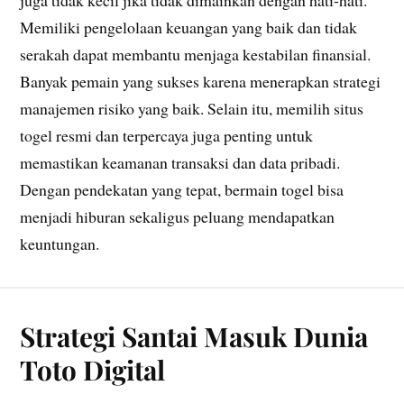
Memiliki pengelolaan keuangan yang baik dan tidak
serakah dapat membantu menjaga kestabilan finansial.
Banyak pemain yang sukses karena menerapkan strategi
manajemen risiko yang baik. Selain itu, memilih situs
togel resmi dan terpercaya juga penting untuk
memastikan keamanan transaksi dan data pribadi.
Dengan pendekatan yang tepat, bermain togel bisa
menjadi hiburan sekaligus peluang mendapatkan
keuntungan.
Strategi Santai Masuk Dunia
Toto Digital