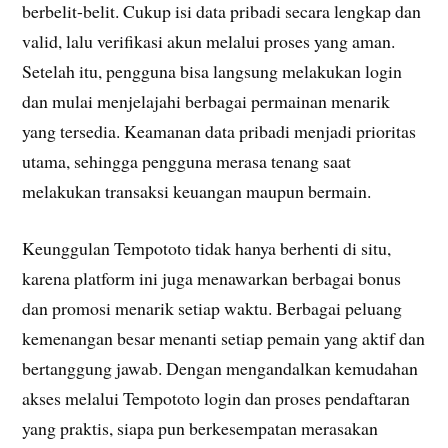
berbelit-belit. Cukup isi data pribadi secara lengkap dan
valid, lalu verifikasi akun melalui proses yang aman.
Setelah itu, pengguna bisa langsung melakukan login
dan mulai menjelajahi berbagai permainan menarik
yang tersedia. Keamanan data pribadi menjadi prioritas
utama, sehingga pengguna merasa tenang saat
melakukan transaksi keuangan maupun bermain.
Keunggulan Tempototo tidak hanya berhenti di situ,
karena platform ini juga menawarkan berbagai bonus
dan promosi menarik setiap waktu. Berbagai peluang
kemenangan besar menanti setiap pemain yang aktif dan
bertanggung jawab. Dengan mengandalkan kemudahan
akses melalui Tempototo login dan proses pendaftaran
yang praktis, siapa pun berkesempatan merasakan