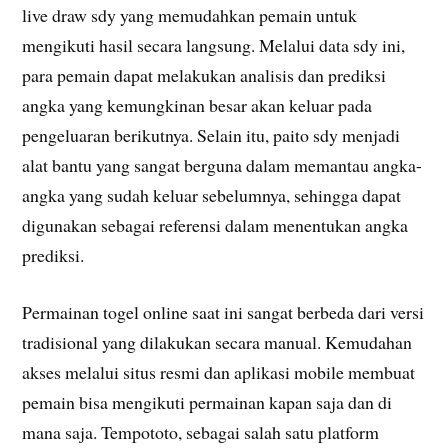
live draw sdy yang memudahkan pemain untuk
mengikuti hasil secara langsung. Melalui data sdy ini,
para pemain dapat melakukan analisis dan prediksi
angka yang kemungkinan besar akan keluar pada
pengeluaran berikutnya. Selain itu, paito sdy menjadi
alat bantu yang sangat berguna dalam memantau angka-
angka yang sudah keluar sebelumnya, sehingga dapat
digunakan sebagai referensi dalam menentukan angka
prediksi.
Permainan togel online saat ini sangat berbeda dari versi
tradisional yang dilakukan secara manual. Kemudahan
akses melalui situs resmi dan aplikasi mobile membuat
pemain bisa mengikuti permainan kapan saja dan di
mana saja. Tempototo, sebagai salah satu platform