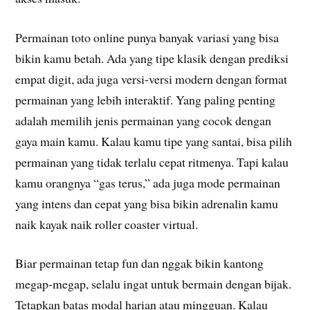
Permainan toto online punya banyak variasi yang bisa
bikin kamu betah. Ada yang tipe klasik dengan prediksi
empat digit, ada juga versi-versi modern dengan format
permainan yang lebih interaktif. Yang paling penting
adalah memilih jenis permainan yang cocok dengan
gaya main kamu. Kalau kamu tipe yang santai, bisa pilih
permainan yang tidak terlalu cepat ritmenya. Tapi kalau
kamu orangnya “gas terus,” ada juga mode permainan
yang intens dan cepat yang bisa bikin adrenalin kamu
naik kayak naik roller coaster virtual.
Biar permainan tetap fun dan nggak bikin kantong
megap-megap, selalu ingat untuk bermain dengan bijak.
Tetapkan batas modal harian atau mingguan. Kalau