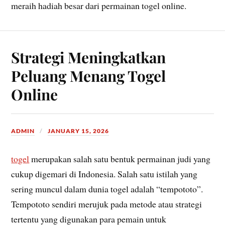
meraih hadiah besar dari permainan togel online.
Strategi Meningkatkan
Peluang Menang Togel
Online
ADMIN
JANUARY 15, 2026
togel
merupakan salah satu bentuk permainan judi yang
cukup digemari di Indonesia. Salah satu istilah yang
sering muncul dalam dunia togel adalah “tempototo”.
Tempototo sendiri merujuk pada metode atau strategi
tertentu yang digunakan para pemain untuk