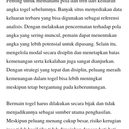
Penting untuk memahami pola dan tren dari keluaran
angka togel sebelumnya. Banyak situs menyediakan data
keluaran terbaru yang bisa digunakan sebagai referensi
analisis. Dengan melakukan pencermatan terhadap pola
angka yang sering muncul, pemain dapat menentukan
angka yang lebih potensial untuk dipasang. Selain itu,
mengelola modal secara disiplin dan menetapkan batas
kemenangan serta kekalahan juga sangat dianjurkan.
Dengan strategi yang tepat dan disiplin, peluang meraih
kemenangan dalam togel bisa lebih meningkat
meskipun tetap bergantung pada keberuntungan.
Bermain togel harus dilakukan secara bijak dan tidak
menjadikannya sebagai sumber utama penghasilan.
Meskipun peluang menang cukup besar, risiko kerugian
juga tidak kecil jika tidak dimainkan dengan hati-hati.