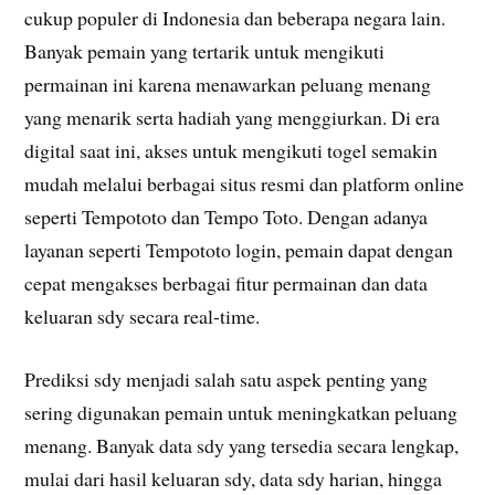
cukup populer di Indonesia dan beberapa negara lain.
Banyak pemain yang tertarik untuk mengikuti
permainan ini karena menawarkan peluang menang
yang menarik serta hadiah yang menggiurkan. Di era
digital saat ini, akses untuk mengikuti togel semakin
mudah melalui berbagai situs resmi dan platform online
seperti Tempototo dan Tempo Toto. Dengan adanya
layanan seperti Tempototo login, pemain dapat dengan
cepat mengakses berbagai fitur permainan dan data
keluaran sdy secara real-time.
Prediksi sdy menjadi salah satu aspek penting yang
sering digunakan pemain untuk meningkatkan peluang
menang. Banyak data sdy yang tersedia secara lengkap,
mulai dari hasil keluaran sdy, data sdy harian, hingga