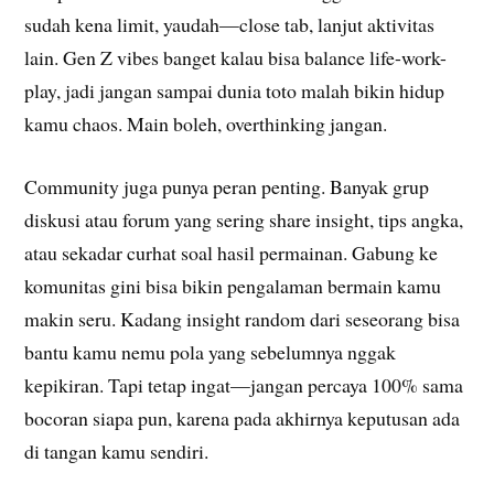
sudah kena limit, yaudah—close tab, lanjut aktivitas
lain. Gen Z vibes banget kalau bisa balance life-work-
play, jadi jangan sampai dunia toto malah bikin hidup
kamu chaos. Main boleh, overthinking jangan.
Community juga punya peran penting. Banyak grup
diskusi atau forum yang sering share insight, tips angka,
atau sekadar curhat soal hasil permainan. Gabung ke
komunitas gini bisa bikin pengalaman bermain kamu
makin seru. Kadang insight random dari seseorang bisa
bantu kamu nemu pola yang sebelumnya nggak
kepikiran. Tapi tetap ingat—jangan percaya 100% sama
bocoran siapa pun, karena pada akhirnya keputusan ada
di tangan kamu sendiri.