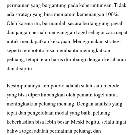
permainan yang bergantung pada keberuntungan. Tidak
ada strategi yang bisa menjamin kemenangan 100%.
Oleh karena itu, bermainlah secara bertanggung jawab
dan jangan pernah menganggap togel sebagai cara cepat
untuk mendapatkan kekayaan. Menggunakan strategi
seperti tempototo bisa membantu meningkatkan
peluang, tetapi tetap harus diimbangi dengan kesabaran
dan disiplin.
Kesimpulannya, tempototo adalah salah satu metode
yang bisa dipertimbangkan oleh pemain togel untuk
meningkatkan peluang menang. Dengan analisis yang
tepat dan pengelolaan modal yang baik, peluang
keberhasilan bisa lebih besar. Meski begitu, selalu ingat
bahwa togel adalah permainan peluang, dan