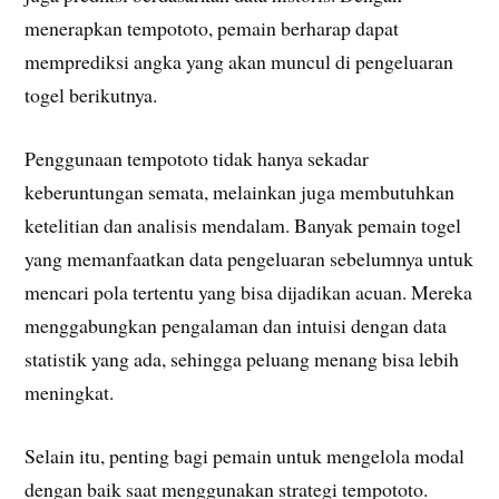
menerapkan tempototo, pemain berharap dapat
memprediksi angka yang akan muncul di pengeluaran
togel berikutnya.
Penggunaan tempototo tidak hanya sekadar
keberuntungan semata, melainkan juga membutuhkan
ketelitian dan analisis mendalam. Banyak pemain togel
yang memanfaatkan data pengeluaran sebelumnya untuk
mencari pola tertentu yang bisa dijadikan acuan. Mereka
menggabungkan pengalaman dan intuisi dengan data
statistik yang ada, sehingga peluang menang bisa lebih
meningkat.
Selain itu, penting bagi pemain untuk mengelola modal
dengan baik saat menggunakan strategi tempototo.