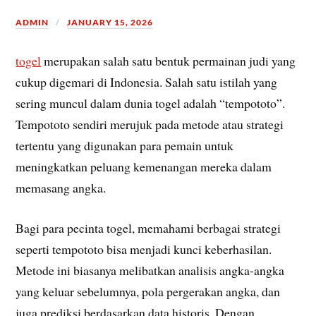
ADMIN
JANUARY 15, 2026
togel
merupakan salah satu bentuk permainan judi yang
cukup digemari di Indonesia. Salah satu istilah yang
sering muncul dalam dunia togel adalah “tempototo”.
Tempototo sendiri merujuk pada metode atau strategi
tertentu yang digunakan para pemain untuk
meningkatkan peluang kemenangan mereka dalam
memasang angka.
Bagi para pecinta togel, memahami berbagai strategi
seperti tempototo bisa menjadi kunci keberhasilan.
Metode ini biasanya melibatkan analisis angka-angka
yang keluar sebelumnya, pola pergerakan angka, dan
juga prediksi berdasarkan data historis. Dengan