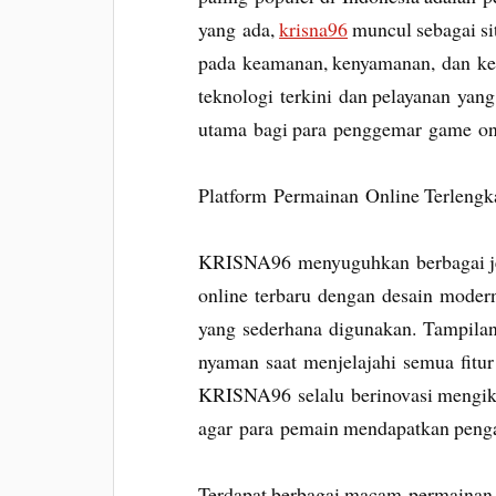
yang ada,
krisna96
muncul sebagai si
pada keamanan, kenyamanan, dan ke
teknologi terkini dan pelayanan yan
utama bagi para penggemar game onli
Platform Permainan Online Terlengk
KRISNA96 menyuguhkan berbagai je
online terbaru dengan desain modern
yang sederhana digunakan. Tampila
nyaman saat menjelajahi semua fitur 
KRISNA96 selalu berinovasi mengik
agar para pemain mendapatkan penga
Terdapat berbagai macam permainan 