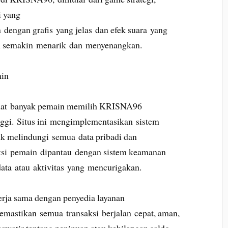
i yang
dengan grafis yang jelas dan efek suara yang
n semakin menarik dan menyenangkan.
min
buat banyak pemain memilih KRISNA96
ggi. Situs ini mengimplementasikan sistem
tuk melindungi semua data pribadi dan
aksi pemain dipantau dengan sistem keamanan
ata atau aktivitas yang mencurigakan.
rja sama dengan penyedia layanan
mastikan semua transaksi berjalan cepat, aman,