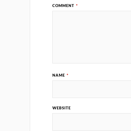
COMMENT
*
NAME
*
WEBSITE