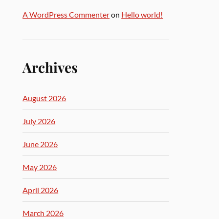
A WordPress Commenter
on
Hello world!
Archives
August 2026
July 2026
June 2026
May 2026
April 2026
March 2026