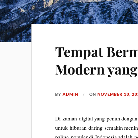
Tempat Ber
Modern yang
BY
ADMIN
ON
NOVEMBER 10, 20
Di zaman digital yang penuh dengan 
untuk hiburan daring semakin mening
paling populer di Indonesia adalah p