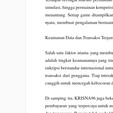
simulasi, hingga permainan kompetis
menantang. Setiap game ditampilkan 
nyata, membuat pengalaman bermai
Keamanan Data dan Transaksi Terja
Salah satu faktor utama yang mem
adalah tingkat keamanannya yang tin
enkripsi berstandar internasional un
transaksi dari pengguna. Tiap inter
canggih untuk mencegah kebocoran d
Di samping itu, KRISNA96 juga beke
pembayaran yang terpercaya untuk me