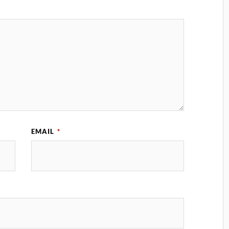
EMAIL
*