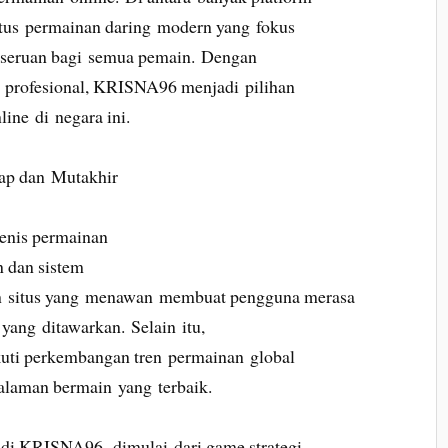
tus permainan daring modern yang fokus
seruan bagi semua pemain. Dengan
g profesional, KRISNA96 menjadi pilihan
ne di negara ini.
ap dan Mutakhir
nis permainan
 dan sistem
n situs yang menawan membuat pengguna merasa
yang ditawarkan. Selain itu,
uti perkembangan tren permainan global
laman bermain yang terbaik.
di KRISNA96, dimulai dari game strategi,