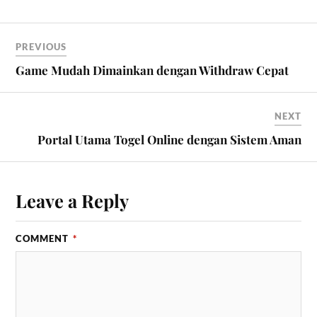
PREVIOUS
Game Mudah Dimainkan dengan Withdraw Cepat
NEXT
Portal Utama Togel Online dengan Sistem Aman
Leave a Reply
COMMENT
*