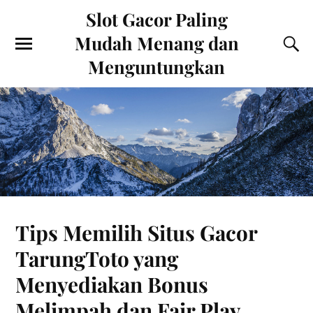
Slot Gacor Paling
Mudah Menang dan
Menguntungkan
Tips Memilih Situs Gacor
TarungToto yang
Menyediakan Bonus
Melimpah dan Fair Play