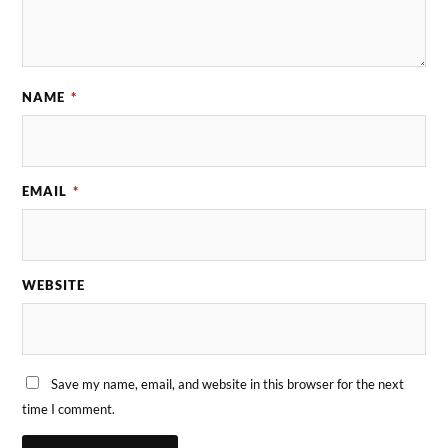
NAME
*
EMAIL
*
WEBSITE
Save my name, email, and website in this browser for the next
time I comment.