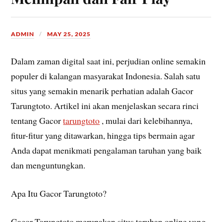
ADMIN
MAY 25, 2025
Dalam zaman digital saat ini, perjudian online semakin
populer di kalangan masyarakat Indonesia. Salah satu
situs yang semakin menarik perhatian adalah Gacor
Tarungtoto. Artikel ini akan menjelaskan secara rinci
tentang Gacor
tarungtoto
, mulai dari kelebihannya,
fitur-fitur yang ditawarkan, hingga tips bermain agar
Anda dapat menikmati pengalaman taruhan yang baik
dan menguntungkan.
Apa Itu Gacor Tarungtoto?
Gacor Tarungtoto merupakan situs taruhan online yang