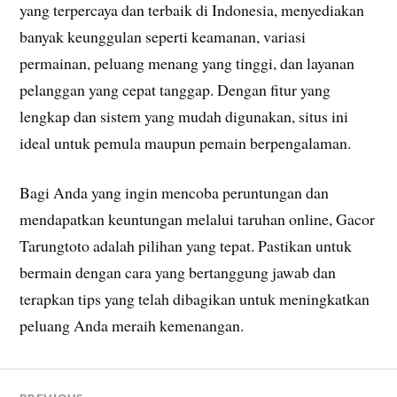
yang terpercaya dan terbaik di Indonesia, menyediakan
banyak keunggulan seperti keamanan, variasi
permainan, peluang menang yang tinggi, dan layanan
pelanggan yang cepat tanggap. Dengan fitur yang
lengkap dan sistem yang mudah digunakan, situs ini
ideal untuk pemula maupun pemain berpengalaman.
Bagi Anda yang ingin mencoba peruntungan dan
mendapatkan keuntungan melalui taruhan online, Gacor
Tarungtoto adalah pilihan yang tepat. Pastikan untuk
bermain dengan cara yang bertanggung jawab dan
terapkan tips yang telah dibagikan untuk meningkatkan
peluang Anda meraih kemenangan.