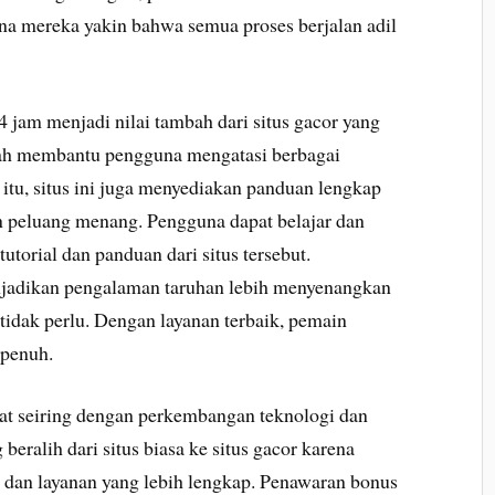
na mereka yakin bahwa semua proses berjalan adil
24 jam menjadi nilai tambah dari situs gacor yang
amah membantu pengguna mengatasi berbagai
itu, situs ini juga menyediakan panduan lengkap
an peluang menang. Pengguna dapat belajar dan
tutorial dan panduan dari situs tersebut.
enjadikan pengalaman taruhan lebih menyenangkan
tidak perlu. Dengan layanan terbaik, pemain
 penuh.
kat seiring dengan perkembangan teknologi dan
eralih dari situs biasa ke situs gacor karena
i dan layanan yang lebih lengkap. Penawaran bonus