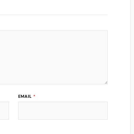
EMAIL
*