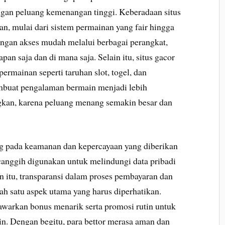
gan peluang kemenangan tinggi. Keberadaan situs
an, mulai dari sistem permainan yang fair hingga
engan akses mudah melalui berbagai perangkat,
n saja dan di mana saja. Selain itu, situs gacor
ermainan seperti taruhan slot, togel, dan
embuat pengalaman bermain menjadi lebih
kan, karena peluang menang semakin besar dan
ung pada keamanan dan kepercayaan yang diberikan
anggih digunakan untuk melindungi data pribadi
n itu, transparansi dalam proses pembayaran dan
h satu aspek utama yang harus diperhatikan.
awarkan bonus menarik serta promosi rutin untuk
. Dengan begitu, para bettor merasa aman dan