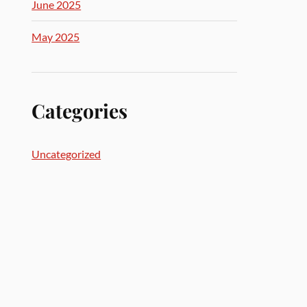
June 2025
May 2025
Categories
Uncategorized