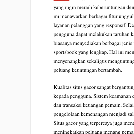
yang ingin meraih keberuntungan den
ini menawarkan berbagai fitur unggul
layanan pelanggan yang responsif. D
pengguna dapat melakukan taruhan kapa
biasanya menyediakan berbagai jenis p
sportsbook yang lengkap. Hal ini m
menyenangkan sekaligus menguntung
peluang keuntungan bertambah.
Kualitas situs gacor sangat bergant
kepada pengguna. Sistem keamanan c
dan transaksi keuangan pemain. Selai
pengelolaan kemenangan menjadi sala
Situs gacor yang terpercaya juga men
meningkatkan peluang menang pemain