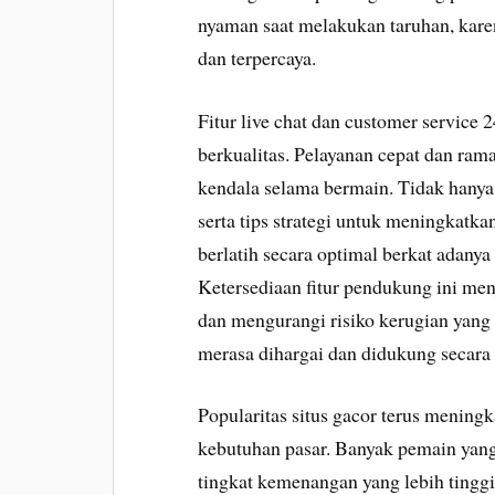
nyaman saat melakukan taruhan, kare
dan terpercaya.
Fitur live chat dan customer service 
berkualitas. Pelayanan cepat dan r
kendala selama bermain. Tidak hanya 
serta tips strategi untuk meningkatk
berlatih secara optimal berkat adanya 
Ketersediaan fitur pendukung ini m
dan mengurangi risiko kerugian yang 
merasa dihargai dan didukung secara
Popularitas situs gacor terus mening
kebutuhan pasar. Banyak pemain yang b
tingkat kemenangan yang lebih tingg