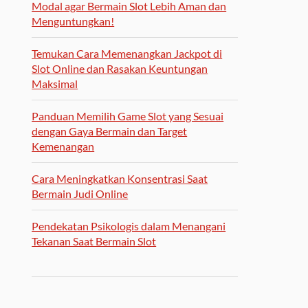
Modal agar Bermain Slot Lebih Aman dan
Menguntungkan!
Temukan Cara Memenangkan Jackpot di
Slot Online dan Rasakan Keuntungan
Maksimal
Panduan Memilih Game Slot yang Sesuai
dengan Gaya Bermain dan Target
Kemenangan
Cara Meningkatkan Konsentrasi Saat
Bermain Judi Online
Pendekatan Psikologis dalam Menangani
Tekanan Saat Bermain Slot