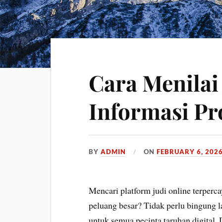
Cara Menilai
Informasi Pr
BY
ADMIN
ON
FEBRUARY 6, 202
Mencari platform judi online terper
peluang besar? Tidak perlu bingung l
untuk semua pecinta taruhan digital