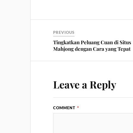
PREVIOUS
Tingkatkan Peluang Cuan di Situs
Mahjong dengan Cara yang Tepat
Leave a Reply
COMMENT
*