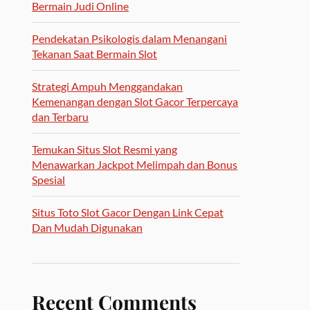
Bermain Judi Online
Pendekatan Psikologis dalam Menangani
Tekanan Saat Bermain Slot
Strategi Ampuh Menggandakan
Kemenangan dengan Slot Gacor Terpercaya
dan Terbaru
Temukan Situs Slot Resmi yang
Menawarkan Jackpot Melimpah dan Bonus
Spesial
Situs Toto Slot Gacor Dengan Link Cepat
Dan Mudah Digunakan
Recent Comments