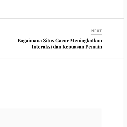
NEXT
Bagaimana Situs Gacor Meningkatkan
Interaksi dan Kepuasan Pemain