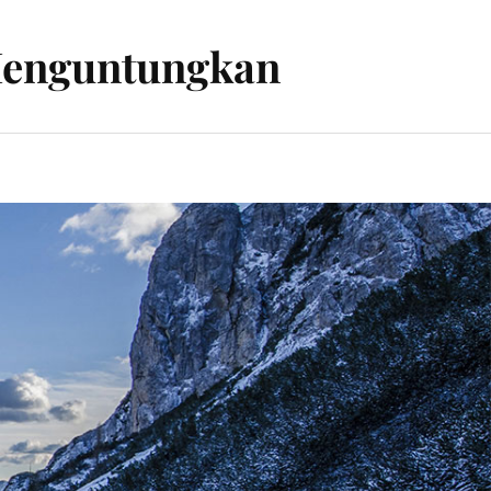
Menguntungkan