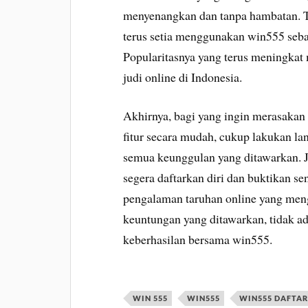
menyenangkan dan tanpa hambatan. T
terus setia menggunakan win555 seba
Popularitasnya yang terus meningkat
judi online di Indonesia.
Akhirnya, bagi yang ingin merasaka
fitur secara mudah, cukup lakukan la
semua keunggulan yang ditawarkan. J
segera daftarkan diri dan buktikan 
pengalaman taruhan online yang men
keuntungan yang ditawarkan, tidak a
keberhasilan bersama win555.
WIN 555
WIN555
WIN555 DAFTA