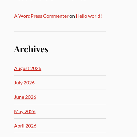
A WordPress Commenter
on
Hello world!
Archives
August 2026
July 2026
June 2026
May 2026
April 2026