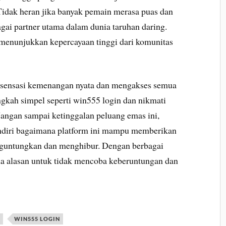
idak heran jika banyak pemain merasa puas dan
gai partner utama dalam dunia taruhan daring.
 menunjukkan kepercayaan tinggi dari komunitas
n sensasi kemenangan nyata dan mengakses semua
ngkah simpel seperti win555 login dan nikmati
angan sampai ketinggalan peluang emas ini,
sendiri bagaimana platform ini mampu memberikan
guntungkan dan menghibur. Dengan berbagai
da alasan untuk tidak mencoba keberuntungan dan
R
WIN555 LOGIN