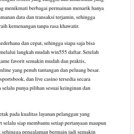
ung menikmati berbagai permainan menarik hanya
anan data dan transaksi terjamin, sehingga
aih kemenangan tanpa rasa khawatir.
ederhana dan cepat, sehingga siapa saja bisa
 melalui langkah mudah win555 daftar. Setelah
n game favorit semakin mudah dan praktis,
nline yang penuh tantangan dan peluang besar.
sportsbook, dan live casino tersedia secara
selalu punya pilihan sesuai keinginan dan
letak pada kualitas layanan pelanggan yang
rt selalu siap membantu setiap pertanyaan maupun
, sehingga pengalaman bermain jadi semakin