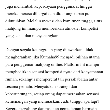
juga menambah kepercayaan pengguna, sehingga
mereka merasa dihargai dan didukung kapan pun
dibutuhkan. Melalui inovasi dan komitmen tinggi, situs
mahjong ini mampu memberikan atmosfer kompetisi
yang sehat dan menyenangkan.
Dengan segala keunggulan yang ditawarkan, tidak
mengherankan jika Kumaha99 menjadi pilihan utama
para penggemar mahjong online. Platform ini mampu
menghadirkan sensasi kompetisi nyata dari kenyamanan
rumah, sekaligus mempererat tali persahabatan antar
sesama pemain. Menyatukan strategi dan
keberuntungan, setiap orang dapat merasakan sensasi
kemenangan yang memuaskan. Jadi, tunggu apa lagi?
Segera bergabung dan rasakan pengalaman bermain