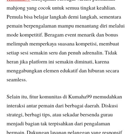
mahjong yang cocok untuk semua tingkat keahlian.
Pemula bisa belajar langkah demi langkah, sementara
pemain berpengalaman mampu menantang diri melalui
mode kompetitif. Beragam event menarik dan bonus
melimpah memperkaya suasana kompetisi, membuat
setiap sesi semakin seru dan penuh adrenalin. Tidak
heran jika platform ini semakin diminati, karena
menggabungkan elemen edukatif dan hiburan secara
seamless.
Selain itu, fitur komunitas di Kumaha99 memudahkan
interaksi antar pemain dari berbagai daerah. Diskusi
strategi, berbagi tips, atau sekadar bersenda gurau
menjadi bagian tak terpisahkan dari pengalaman
bermain. Dukungan layanan pelanggan yang responsif