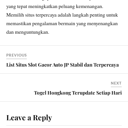
yang tepat meningkatkan peluang kemenangan.
Memilih situs terpercaya adalah langkah penting untuk
memastikan pengalaman bermain yang menyenangkan
dan menguntungkan.
PREVIOUS
List Situs Slot Gacor Auto JP Stabil dan Terpercaya
NEXT
Togel Hongkong Terupdate Setiap Hari
Leave a Reply