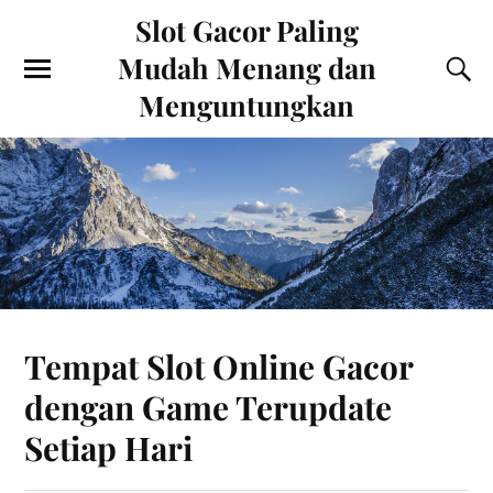
Slot Gacor Paling
Mudah Menang dan
Menguntungkan
Tempat Slot Online Gacor
dengan Game Terupdate
Setiap Hari