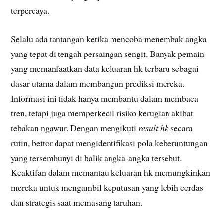
terpercaya.
Selalu ada tantangan ketika mencoba menembak angka
yang tepat di tengah persaingan sengit. Banyak pemain
yang memanfaatkan data keluaran hk terbaru sebagai
dasar utama dalam membangun prediksi mereka.
Informasi ini tidak hanya membantu dalam membaca
tren, tetapi juga memperkecil risiko kerugian akibat
tebakan ngawur. Dengan mengikuti
result hk
secara
rutin, bettor dapat mengidentifikasi pola keberuntungan
yang tersembunyi di balik angka-angka tersebut.
Keaktifan dalam memantau keluaran hk memungkinkan
mereka untuk mengambil keputusan yang lebih cerdas
dan strategis saat memasang taruhan.