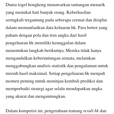
Dunia togel hongkong menawarkan tantangan menarik
yang memikat hati banyak orang. Keberhasilan
seringkali tergantung pada seberapa cermat dan disiplin
dalam memanfaatkan data keluaran hk. Para bettor yang
paham dengan pola dan tren angka dari hasil
pengeluaran hk memiliki keunggulan dalam
menentukan langkah berikutnya. Mereka tidak hanya
mengandalkan keberuntungan semata, melainkan
menggabungkan analisis statistik dan pengalaman untuk
meraih hasil maksimal. Setiap pengeluaran hk menjadi
momen penting untuk meninjau kembali prediksi dan
memperbaiki strategi agar selalu mendapatkan angka
yang akurat dan menguntungkan.
Dalam kompetisi ini, pengetahuan tentang
result hk
dan